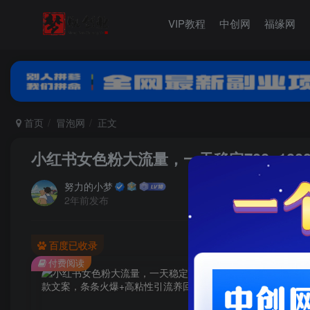
VIP教程
中创网
福缘网
首页
冒泡网
正文
小红书女色粉大流量，一天稳定700~10
努力的小梦
2年前发布
百度已收录
付费阅读