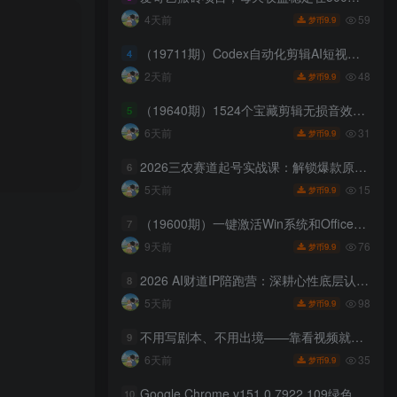
59
4天前
9.9
梦币
（19711期）Codex自动化剪辑AI短视频实战课｜DeepSeek V4 Pro多API联动，图文成片封装Skill全流程
4
48
2天前
9.9
梦币
（19640期）1524个宝藏剪辑无损音效！日常常见工具音效包，含扳手、剪刀、锯, 泵, 斧头，锤子工具等，中文分类
5
31
6天前
9.9
梦币
2026三农赛道起号实战课：解锁爆款原创文案玩法，掌握拍摄改稿快速出圈技巧
6
15
5天前
9.9
梦币
（19600期）一键激活Win系统和Office办公软件，最强电脑激活KMS HUE工具，免费永久可用，支持win系统使用
7
76
9天前
9.9
梦币
2026 AI财道IP陪跑营：深耕心性底层认知，解锁AI赋能个人IP商业变现新路径
8
98
5天前
9.9
梦币
不用写剧本、不用出境——靠看视频就能在YouTube上賺到钱【原创双语字幕】
9
35
6天前
9.9
梦币
Google Chrome v151.0.7922.109绿色便携版
10