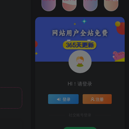
2024年最新玩法转转无货源
TOP4
电商，新手小白 简单操作，
长期稳定 日收入500＋
2年前
1W+人已阅读
发行人计划蛋仔派对全新玩
TOP5
法，一天3000＋，蓝海暴力
变现
2年前
1W+人已阅读
公众号S粉新玩法，简单操
TOP6
作、多重变现，每日收益1k
2年前
1W+人已阅读
HI！请登录
登录
注册
社交账号登录