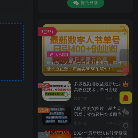
微信登录
TOP1
1W+人已阅读
最新数字人书单号日400+创业粉，单日
变现五位数，市面卖5980附软件和...
多多视频撸收益最新玩法，
TOP2
高收益技术，单日变现
2000+，附赠全套技术资料
2年前
1W+人已阅读
AI制作美女图片，暴力吸引
TOP3
男粉，收益轻松突破四位
数，操作简单 上手难度低
2年前
1W+人已阅读
2024年最新玩法转转无货源
TOP4