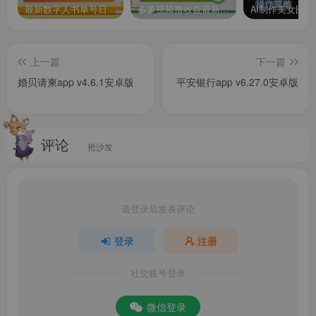
最新数字人书单号日400+创业粉，单日变现五位数，市面卖5980附软件和详…
多多视频撸收益最新玩法，高收益技术，单日变现2000+，附赠全套技术资料
小镇外卖app
是一款线上外卖点餐app，现在的这个时代还出
去外面买饭的人真的是已经非常少了，愿意点外卖的人越来
上一篇
下一篇
越多，而这款软件就是抱着为大众服务打造出来的，软件操
婚贝请柬app v4.6.1安卓版
平安银行app v6.27.0安卓版
作非常的简单，就算你之前没使用其他外卖软件都能轻松掌
握，软件时不时还会发放一些优惠券给用户使用，让用户花
小钱，就能吃到美味的食物，用户下单后外卖小哥会把外卖
评论
抢沙发
以最快的速度，最优质的服务送到客户的手里，对这款软件
感兴趣的小伙伴们快下载体验一下吧。
软件特色
请登录后发表评论
登录
注册
【多端下单】
社交账号登录
支持微信和支付宝两端小程序点餐，无需下载APP，方便快
捷
微信登录