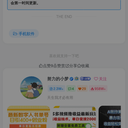
会第一时间更新。
THE END
手机软件
喜欢就支持一下吧
点赞
9
赞赏
分享
收藏
努力的小梦
关注
2.3W+
4
29
958W+
天生我才必有用