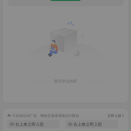
【精准匹配】
根据用户位置推荐附近小镇，减少用户的操作时间，提高下
单的精准度
【商家推荐】
根据销量、距离、用户下单量等，为用户推荐合适的商家，
不同的用户推荐不同商家
暂无评论内容
【活动推荐】
优先展示促销活动的商品给用户查看，增加用户下单率，提
高转化率，更快速的留存用户
不担保任何广告，网络交易请谨慎自行甄别
立即入驻
【代跑代送】
右上角立即入驻
右上角立即入驻