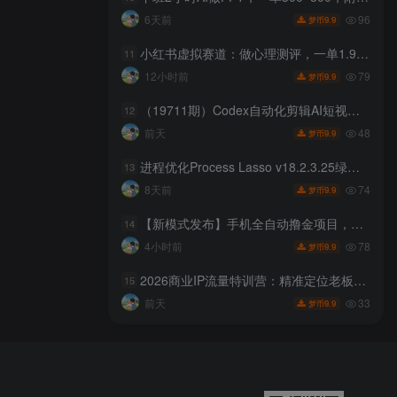
96
6天前
9.9
梦币
小红书虚拟赛道：做心理测评，一单1.99，102天卖了2.4w+份，月到手1w+
11
79
12小时前
9.9
梦币
（19711期）Codex自动化剪辑AI短视频实战课｜DeepSeek V4 Pro多API联动，图文成片封装Skill全流程
12
48
前天
9.9
梦币
进程优化Process Lasso v18.2.3.25绿色版
13
74
8天前
9.9
梦币
【新模式发布】手机全自动撸金项目，3台手机一天200+，保姆级教程及全套工具【揭秘】
14
78
4小时前
9.9
梦币
2026商业IP流量特训营：精准定位老板人设，搭建长效稳定内容体系
15
33
前天
9.9
梦币