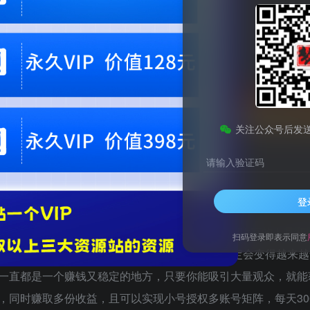
会员专属资源
免费
免费
黄金会员
钻石会员
您暂无购买权限，请
开通会员
关注公众号后发
请输入验证码
登
来了里面干货很多大家一定一定要仔细观看（ 附赠所有的工具和
扫码登录即表示同意
划，这个玩法团队历经五个月测试出来的，以后肯定会变得越来
一直都是一个赚钱又稳定的地方，只要你能吸引大量观众，就能
同时赚取多份收益，且可以实现小号授权多账号矩阵，每天300