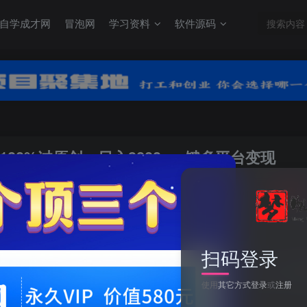
自学成才网
冒泡网
学习资料
软件源码
100%过原创，日入3000+一键多平台变现
关注
0
1
扫码登录
（9598期）中视频24年最新玩法，双去重100%过原创，日入3000+一键
使用
其它方式登录
或
注册
此内容为付费阅读，请付费后查看