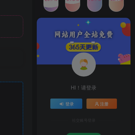
2024年最新玩法转转无货源
TOP4
电商，新手小白 简单操作，
长期稳定 日收入500＋
2年前
1W+人已阅读
发行人计划蛋仔派对全新玩
TOP5
法，一天3000＋，蓝海暴力
变现
2年前
1W+人已阅读
公众号S粉新玩法，简单操
TOP6
作、多重变现，每日收益1k
2年前
1W+人已阅读
HI！请登录
登录
注册
社交账号登录