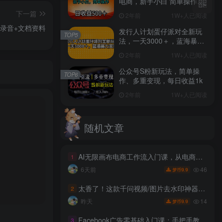
电商，新手小白 简单操作，
长期稳定 日收入500＋
下一篇
2年前
1W+人已阅读
课录音+文档资料
发行人计划蛋仔派对全新玩
TOP5
法，一天3000＋，蓝海暴力
变现
2年前
1W+人已阅读
公众号S粉新玩法，简单操
TOP6
作、多重变现，每日收益1k
2年前
1W+人已阅读
随机文章
AI无限画布电商工作流入门课，从电商图片、详情页、带货视频到TK亚马逊产品上架模板实战,一套课程搞定
1
46
6天前
9.9
梦币
太香了！这款千问视频/图片去水印神器，一键搞定烦人水印，本地完全免费，浏览器拓展插件
2
14
昨天
9.9
梦币
Facebook广告零基础入门课：手把手教学账号开户搭建，吃透广告架构与数据分析调整
3