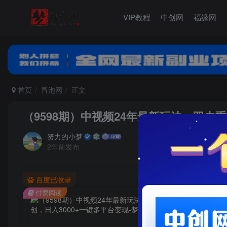
VIP教程
中创网
福缘网
首页
冒泡网
正文
（9598期）中视频24年最新玩法，双去重
努力的小梦
2年前发布
百度已收录
付费阅读