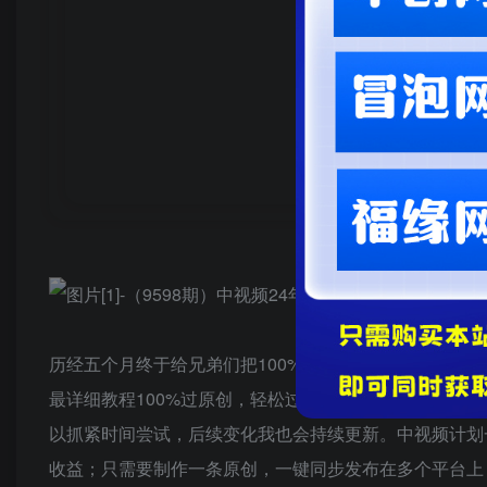
历经五个月终于给兄弟们把100%过原创的方法给测试出
最详细教程100%过原创，轻松过中视频+视频号分成计
以抓紧时间尝试，后续变化我也会持续更新。中视频计划
收益；只需要制作一条原创，一键同步发布在多个平台上，