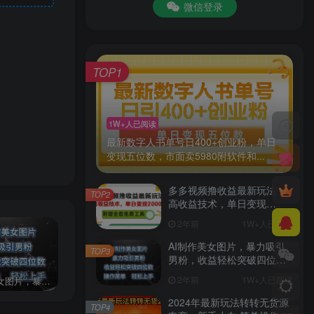
微信登录
TOP1
1W+人已阅读
最新数字人书单号日400+创业粉，单日
变现五位数，市面卖5980附软件和...
多多视频撸收益最新玩法，
TOP2
高收益技术，单日变现
2000+，附赠全套技术资料
2年前
1W+人已阅读
AI制作美女图片，暴力吸引
TOP3
男粉，收益轻松突破四位
数，操作简单 上手难度低
2年前
1W+人已阅读
AI制作美女图片，暴力吸引男粉，收益轻松突破四位数，操作简单 上手难度低
2024年最新玩法转转无货源电商，新手小白 简单操作，长期稳定 日收入500＋
发行人计划蛋仔派对全新玩法，一天3000＋，蓝海暴力变现
2024年最新玩法转转无货源
TOP4