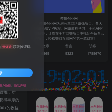
微信登录
梦帆创业网
梦帆创业网为您分享网络赚钱项目、各大
网赚论坛VIP教程、网赚教程学习、手机APP
TOP1
赚钱等，让您在千万网赚项目中找到合适自己
先开通会员
的项目，轻松赚取互联网的第一笔财富!
文章
留言 访客
送
获取验证码
“验证码”
1W+人已阅读
6869 9
323 1
788670
最新数字人书单号日400+创业粉，单日
变现五位数，市面卖5980附软件和...
录
多多视频撸收益最新玩法，
TOP2
高收益技术，单日变现
网址）全网
2000+，附赠全套技术资料
用户协议
、
隐私声明
2年前
1W+人已阅读
越普遍，所
AI制作美女图片，暴力吸引
TOP3
获得丰厚的
男粉，收益轻松突破四位
数，操作简单 上手难度低
今日剩余
本周剩余
本月剩余
本年剩余
0+的收益
2年前
1W+人已阅读
20.7%
31.5%
78.1%
40.1%