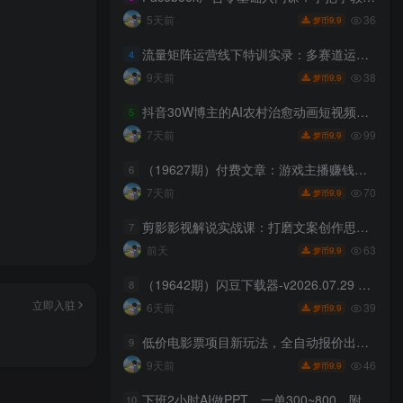
36
5天前
9.9
梦币
流量矩阵运营线下特训实录：多赛道运营全套SOP文档，矩阵获客与流量打法深度拆解
4
38
9天前
9.9
梦币
抖音30W博主的AI农村治愈动画短视频全套课｜单条涨粉1W，0基础解锁伙伴计划+精选收益，日入400+
5
99
7天前
9.9
梦币
（19627期）付费文章：游戏主播赚钱的6种盈利模式，一小时怎么也能赚50-200元
6
70
7天前
9.9
梦币
剪影影视解说实战课：打磨文案创作思路，熟练配音处理手法，快速上手解说制作
7
63
前天
9.9
梦币
（19642期）闪豆下载器-v2026.07.29 多平台视频批量下载软件
8
立即入驻
39
6天前
9.9
梦币
低价电影票项目新玩法，全自动报价出票，月入6000+，附保姆级教程【揭秘】
9
46
9天前
9.9
梦币
下班2小时AI做PPT，一单300~800，附接单资源，全职副业都行【揭秘】
10