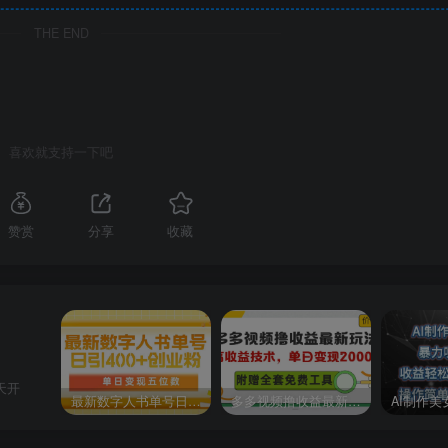
THE END
喜欢就支持一下吧
赞赏
分享
收藏
天开
最新数字人书单号日400+创业粉，单日变现五位数，市面卖5980附软件和详…
多多视频撸收益最新玩法，高收益技术，单日变现2000+，附赠全套技术资料