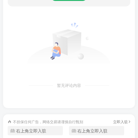
软件亮点
1、菜鸟裹裹
足不出户就能轻松寄包裹，一键呼叫快递员，2小时上门服
务；同时支持淘宝、天猫、闲鱼运费险商品免费退货，购物
达人们从此任性买无忧退。
2、亲友包裹管理
可以通过手机号码绑定亲友关系，一键管理全家人的包裹物
暂无评论内容
流信息，更能方便为亲友代收包裹。
3、一键取件
不担保任何广告，网络交易请谨慎自行甄别
立即入驻
无需取件码，使用菜鸟APP扫一扫即可一键取出自提柜和驿
右上角立即入驻
右上角立即入驻
站包裹。