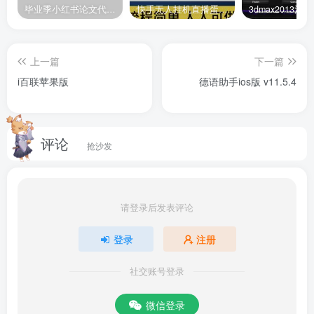
毕业季小红书论文代润色项目，本科1500，专科1200，高客单GPT4.0-20分钟一篇带实操
快手无人挂机直播蛋仔游戏，一天收入700+流程简单人人可做（送10G素材）
随着近些年电商的快速发展，现如今各种包裹快递已经遍布
全国，并且取快递和寄快递也已经变成常态，而本次小编带
上一篇
下一篇
来的这款
菜鸟裹裹苹果版
就是由阿里巴巴旗下菜鸟网络为苹
i百联苹果版
德语助手ios版 v11.5.4
果手机用户打造的一款超好用的物流包裹管理神器，这款软
件内的服务支持淘宝、天猫、闲鱼等多家主要电商平台，覆
评论
盖国内外140多家快递公司，让人们的取寄快递变得更加的
抢沙发
简便。同时菜鸟裹裹苹果版不仅一样支持用户在线一键呼叫
快递员两小时上门服务，让用户体验到足不出户即可轻松寄
包裹，软件还支持大家提供输入手机号的方式来绑定亲友关
请登录后发表评论
系，一键管理全家人的包裹物流信息，更能方便为亲友代收
登录
注册
包裹。最重要的是软件还有一键取件的功能，无需取件码，
用扫一扫即可一键取出自提柜和驿站包裹，有需要的朋友快
社交账号登录
来下载使用吧。
微信登录