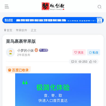
首页
苹果软件
正文
菜鸟裹裹苹果版
小梦的小妹
关注
私信
2年前发布
0
253
10
百度已收录
其它方式登录
注册