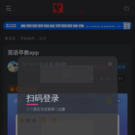
首页
手机软件
正文
英语早教app
努力的小梦
关注
私信
2年前发布
1
329
11
百度已收录
扫码登录
使用
其它方式登录
或
注册