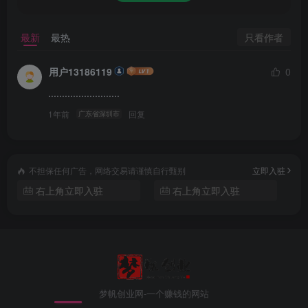
再也不用担心宝宝的学习了。
只看作者
最新
最热
2、精选识字和英语单词，每一个字都有相应的图片以及真人
发音，学习单词的同时，也认识了动物，水果，蔬菜，运动
用户13186119
0
等各种东西，还有部分娱乐元素，让宝宝爱上学习。
..........................
1年前
回复
3、唐诗和儿歌部分，都配有相关的图画，伴着美妙的唐诗和
广东省深圳市
儿歌旋律，宝宝一定会喜欢的。
软件亮点
不担保任何广告，网络交易请谨慎自行甄别
立即入驻
右上角立即入驻
右上角立即入驻
1、根据宝宝的年龄，自动推荐宝宝该年龄段*合适的学习资
源。
2、海量早教知识，学习资源随意下载，并可离线使用。
3、教学内容丰富多样，看图识字，学英语，学唐诗，儿歌等
梦帆创业网-一个赚钱的网站