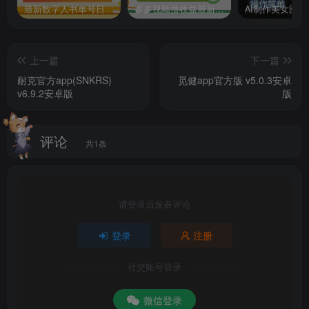
会每一个字词的真人发音时，还能认识动物，水果，蔬菜，
最新数字人书单号日400+创业粉，单日变现五位数，市面卖5980附软件和详…
多多视频撸收益最新玩法，高收益技术，单日变现2000+，附赠全套技术资料
运动等各种东西，让宝宝从小爱上学习，欢迎免费下载体
验！
上一篇
下一篇
软件特色
耐克官方app(SNKRS)
觅健app官方版 v5.0.3安卓
v6.9.2安卓版
版
1、覆盖宝宝常用的英语口语词汇，我们要来读单词、拼写单
词、学习单词，和它一起完成作业。
评论
共1条
2、单词真人发音，让宝宝从小能流利说英语。
请登录后发表评论
3、各种在线早教资源，如看图识字、汉语拼音、英语音标、
涂鸦画画、儿歌故事、国学典故、百科知识等。
登录
注册
功能介绍
社交账号登录
1、专门为0-6岁儿童和宝爸宝妈定制的育儿APP，从此妈妈
微信登录