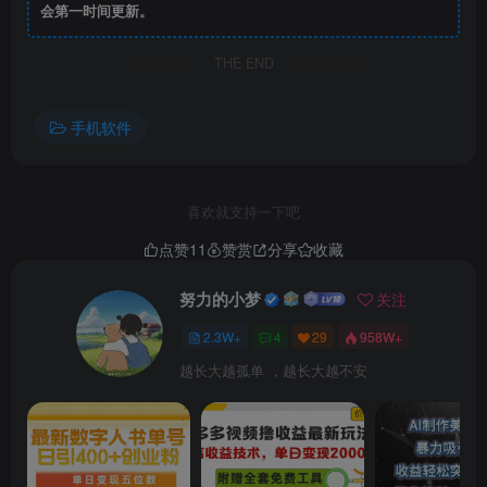
会第一时间更新。
THE END
手机软件
喜欢就支持一下吧
点赞
11
赞赏
分享
收藏
努力的小梦
关注
英语早教app
是目前移动互联网上针对幼儿英语早教启蒙最
2.3W+
4
29
958W+
实用的行业应用之一，它不仅可以帮助家长们时刻陪伴和教
越长大越孤单 ，越长大越不安
育宝宝，提供家长们一个轻松的生活体验，还能让内容随着
宝宝接触的真实场景和事物进行开发与设计，根据宝宝的实
际年龄，自动为宝宝匹配和推荐相应的学习资源，宝宝在学