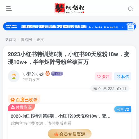
首页
冒泡网
正文
2023小红书特训第6期，小红书90天涨粉18w，变
现10w+，半年矩阵号粉丝破百万
小梦的小妹
关注
私信
2年前发布
0
222
11
百度已收录
扫码登录
付费资源
已售 72
使用
其它方式登录
或
注册
2023小红书特训第6期，小红书90天涨粉18w，变现10w+，半年矩阵号粉丝破百万
此内容为付费资源，请付费后查看
会员专属资源