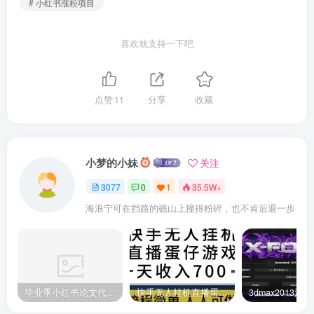
# 小红书涨粉项目
喜欢就支持一下吧
点赞
11
分享
收藏
小梦的小妹
关注
3077
0
1
35.5W+
海浪宁可在挡路的礁山上撞得粉碎，也不肯后退一步
毕业季小红书论文代润色项目，本科1500，专科1200，高客单GPT4.0-20分钟一篇带实操
快手无人挂机直播蛋仔游戏，一天收入700+流程简单人人可做（送10G素材）