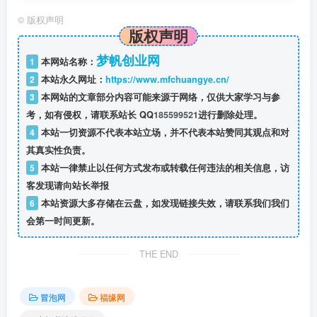
26.[视频]数据3..mp4
©
版权声明
版权声明
27.[视频]小红书自动化排版教程.mp4
梦帆创业网
1
本网站名称：
2
本站永久网址：
https://www.mfchuangye.cn/
3
本网站的文章部分内容可能来源于网络，仅供大家学习与参
考，如有侵权，请联系站长 QQ
185599521
进行删除处理。
4
本站一切资源不代表本站立场，并不代表本站赞同其观点和对
其真实性负责。
5
本站一律禁止以任何方式发布或转载任何违法的相关信息，访
客发现请向站长举报
6
本站资源大多存储在云盘，如发现链接失效，请联系我们我们
会第一时间更新。
THE END
冒泡网
福缘网