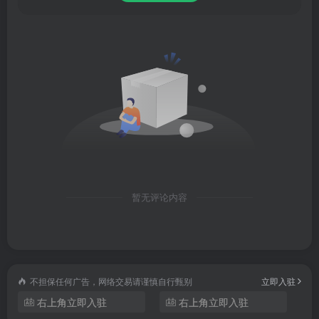
暂无评论内容
超级音乐编辑器苹果版
是一款非常帮的音频剪辑软件，通过
它，能够帮助你轻松制作手机铃声、视频配音、视频剪辑等
多种操作，界面清爽简约，上手也非常简单。而且该软件提
供了视频编辑、音频编辑、音频拼接、格式转换、单声道音
不担保任何广告，网络交易请谨慎自行甄别
立即入驻
频转双声道的服务，支持修改音乐的音调、节拍、速率，且
右上角立即入驻
右上角立即入驻
提供了女声、男声、机器人、小黄人、萝莉、老人声音的一