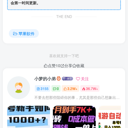
会第一时间更新。
1、正版优质：
THE END
丰富正版有声资源，优秀新锐演播，经典新作，一饱耳福。
苹果软件
2、书单专题：
书海茫茫，特色书单、独家专题Duang一下告诉你什么最好
喜欢就支持一下吧
听。
点赞
10
分享
收藏
3、清晰导航：
小梦的小弟
关注
3155
0
3.2W+
36.7W+
多维度的分类导航设计和资源管理，让您轻轻松松找到想听
不要去想那些阻碍你的事，尤其是那些自己想象出来的事
的作品。
4、免费试听：
免费试听每部作品的前几集，好不好听、喜不喜欢你听了就