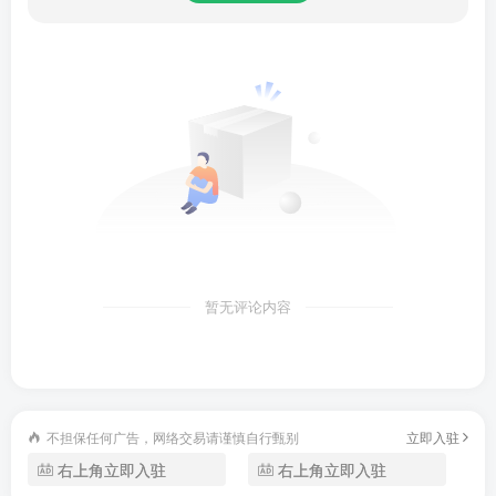
【朗朗书声，百听不厌】
正版优质：丰富正版有声资源，优秀新锐演播，经典新作，
一饱耳福。
书单专题：书海茫茫，特色书单、独家专题Duang一下告诉
你什么最好听。
清晰导航：多维度的分类导航设计和资源管理，让您轻轻松
松找到想听的作品。
暂无评论内容
免费试听：免费试听每部作品的前几集，好不好听、喜不喜
欢你听了就知道。
云端同步：个人数据云端同步，切换自如。
不担保任何广告，网络交易请谨慎自行甄别
立即入驻
右上角立即入驻
右上角立即入驻
【热门频道】