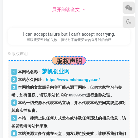
展开阅读全文
I can accept failure but I can’t accept not trying.
可以接受暂时的失败，但绝对不能接受未曾奋斗过的自己
©
版权声明
版权声明
梦帆创业网
1
本网站名称：
手机听书软件很多，但哪一款才适合你呢？在此小编为广大
2
本站永久网址：
https://www.mfchuangye.cn/
网友推荐
百听听书ios版
，它是专门针对苹果手机用户而开发
3
本网站的文章部分内容可能来源于网络，仅供大家学习与参
的一款有声听书软件，该软件页面很清新，涵盖有声小说、
考，如有侵权，请联系站长 QQ
185599521
进行删除处理。
相声评书、儿童教育、等海量有声节目资源近100万种，刘
4
本站一切资源不代表本站立场，并不代表本站赞同其观点和对
兰芳单田芳等大师作品统统都有，特别是有声听书板块，彻
其真实性负责。
5
本站一律禁止以任何方式发布或转载任何违法的相关信息，访
底解放你的双手，让你轻松的听书，让你一次性听个够。
客发现请向站长举报
功能特点
6
本站资源大多存储在云盘，如发现链接失效，请联系我们我们