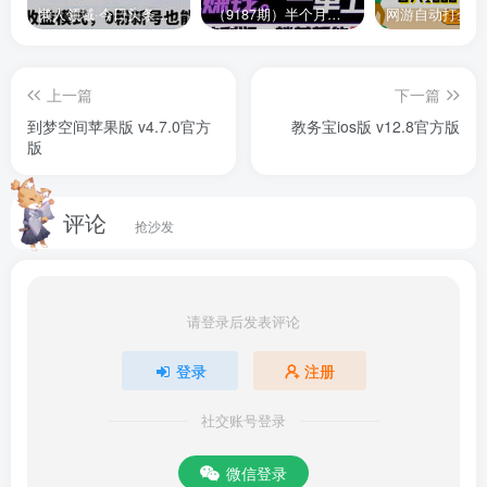
懒人领域·今日头条项目玩法，头条中视频项目，单号收益在50—500可批量￼
（9187期）半个月收益7K+，无脑搬砖，0成本做中间商，转手就赚钱，一单上百块，单…
知道。
5、云端同步：
上一篇
下一篇
到梦空间苹果版 v4.7.0官方
教务宝ios版 v12.8官方版
支持iOS、Android、PC多平台个人数据云端同步，切换自
版
如。
软件亮点
评论
抢沙发
【你的百听，与众不同】
请登录后发表评论
百听的承诺：为喜爱听书的你提供正版、优质的出版级有声
书。
登录
注册
百听的理想：打造有声书制作、发行、运营一体化的专业平
社交账号登录
台。
微信登录