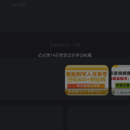
THE END
喜欢就支持一下吧
点赞
14
赞赏
分享
收藏
最新数字人书单号日400+创业粉，单日变现五位数，市面卖5980附软件和详…