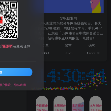
微信登录
梦帆创业网
梦帆创业网为您分享网络赚钱项目、各大
网赚论坛VIP教程、网赚教程学习、手机APP
赚钱等，让您在千万网赚项目中找到合适自己
TOP1
的项目，轻松赚取互联网的第一笔财富!
文章
留言 访客
送
获取验证码
“验证码”
1W+人已阅读
6869 9
323 1
788670
最新数字人书单号日400+创业粉，单日
变现五位数，市面卖5980附软件和...
录
多多视频撸收益最新玩法，
TOP2
高收益技术，单日变现
2000+，附赠全套技术资料
用户协议
、
隐私声明
2年前
1W+人已阅读
AI制作美女图片，暴力吸引
TOP3
男粉，收益轻松突破四位
数，操作简单 上手难度低
今日剩余
本周剩余
本月剩余
本年剩余
2年前
1W+人已阅读
39.5%
19.9%
75.5%
39.8%