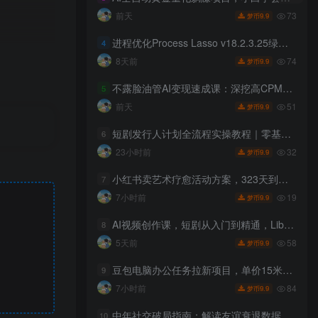
73
前天
9.9
梦币
进程优化Process Lasso v18.2.3.25绿色版
4
74
8天前
9.9
梦币
不露脸油管AI变现速成课：深挖高CPM盈利领域，零出镜打造YouTube稳定收益账号
5
51
前天
9.9
梦币
短剧发行人计划全流程实操教程｜零基础账号定位、选剧剪辑、视频制作、发布优化一站式出单变现课
6
32
23小时前
9.9
梦币
小红书卖艺术疗愈活动方案，323天到手12w+，有需求就有市场
7
19
7小时前
9.9
梦币
AI视频创作课，短剧从入门到精通，LibTV出品，零基础新手一学就会
8
58
5天前
9.9
梦币
豆包电脑办公任务拉新项目，单价15米，最近很多人爆单，收入好几W，转化率超高，达人闭眼冲！（更新0808）
9
84
7小时前
9.9
梦币
中年社交破局指南：解读友谊衰退数据，理清35岁后难交真心朋友的根源
10