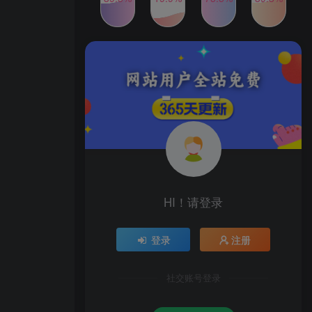
2024年最新玩法转转无货源
TOP4
电商，新手小白 简单操作，
长期稳定 日收入500＋
2年前
1W+人已阅读
发行人计划蛋仔派对全新玩
TOP5
法，一天3000＋，蓝海暴力
变现
2年前
1W+人已阅读
公众号S粉新玩法，简单操
TOP6
作、多重变现，每日收益1k
2年前
1W+人已阅读
HI！请登录
登录
注册
社交账号登录