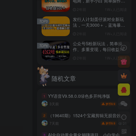
电商，新手小白 简单操作，
长期稳定 日收入500＋
2年前
1W+人已阅读
发行人计划蛋仔派对全新玩
TOP5
法，一天3000＋，蓝海暴力
变现
2年前
1W+人已阅读
公众号S粉新玩法，简单操
TOP6
作、多重变现，每日收益1k
2年前
1W+人已阅读
随机文章
YY语音V9.58.0.0绿色多开纯净版
1
44
3天前
9.9
梦币
（19640期）1524个宝藏剪辑无损音效！日常常见工具音效包，含扳手、剪刀、锯, 泵, 斧头，锤子工具等，中文分类
2
31
7天前
9.9
梦币
AI全自动黄金量化躺賺项目，小白学会当天学会，24小时自动运行，月入2W！【揭秘】
3