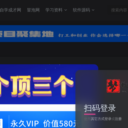
自学成才网
冒泡网
学习资料
软件源码
关注
0
2
扫码登录
使用
其它方式登录
或
注册