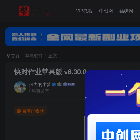
VIP教程
中创网
福缘网
首页
苹果软件
正文
快对作业苹果版 v6.30.0
努力的小梦
2年前发布
百度已收录