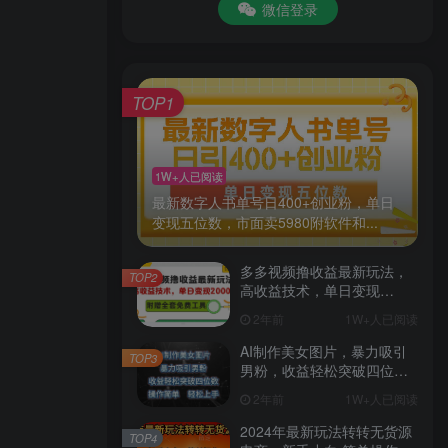
微信登录
TOP1
1W+人已阅读
最新数字人书单号日400+创业粉，单日
变现五位数，市面卖5980附软件和...
多多视频撸收益最新玩法，
TOP2
高收益技术，单日变现
2000+，附赠全套技术资料
2年前
1W+人已阅读
AI制作美女图片，暴力吸引
TOP3
男粉，收益轻松突破四位
数，操作简单 上手难度低
2年前
1W+人已阅读
2024年最新玩法转转无货源
TOP4