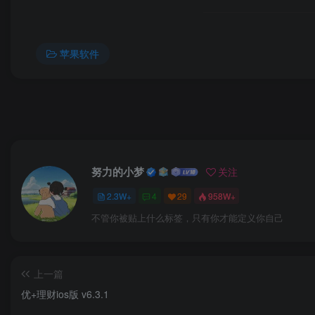
苹果软件
努力的小梦
关注
2.3W+
4
29
958W+
不管你被贴上什么标签，只有你才能定义你自己
上一篇
优+理财ios版 v6.3.1