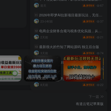
67
前天
9.9
梦币
2026年即梦AI拉新项目最新玩法，无任何门槛，操作非常简单，人人都可做，拉新佣金最高13米每单（更新08月07日）
11
37
23小时前
9.9
梦币
电商企业财务合规与税务优化实战，从行业合规大势切入，系统梳理增值税、企业所得税、个税等全税种要点
12
21
2天前
9.9
梦币
最新很火的竹知了网站源码 独立后台版
13
74
3天前
9.9
梦币
（19705期）U哥自媒体训练营，起号搞流量，做爆款，培养做自媒体能力
14
21
3天前
9.9
梦币
多多视频撸收益最新玩法，高收益技术，单日变现2000+，附赠全套技术资料
AI制作美女图片，暴力吸引男粉，收益轻松突破四位数，操作简单 上手难度低
2024年最新玩法转转无货源电商，新手小白 简单操作，长期稳定 日收入500＋
（19626期）拼多多SVIP实操课-26年7月，截流卡大促+无痕涨价+无限群爆款+AI赋能爆单新玩法，带你打爆店铺
15
22
8天前
9.9
梦币
下一篇
有道云笔记苹果版