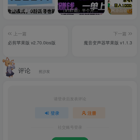
软件功能
懒人领域·今日头条项目玩法，头条中视频项目，单号收益在50—500可批量￼
（9187期）半个月收益7K+，无脑搬砖，0成本做中间商，转手就赚钱，一单上百块，单…
微邮：发送邮件的办公助手，同时可添加语音、小视频、文
件及照片;
上一篇
下一篇
必剪苹果版 v2.70.0ios版
魔音变声器苹果版 v1.1.3
考勤中心：手机摇一摇即可签到，智能统计企业员工迟到、
考勤请假等状态，可外勤上传;
评论
嘟嘟：一秒发起多人语音会议，可通过通讯录或自行拨号添
抢沙发
加人员进行沟通;
话题：可查看热门话题、最新话题并进行话题搜索;
请登录后发表评论
日志：编写日志、查看日志，同时还可对日志详情做评价;
登录
注册
社交账号登录
文库：查询上传文档详情，同时对文档进行删除、关注等，
支持图片及视频;