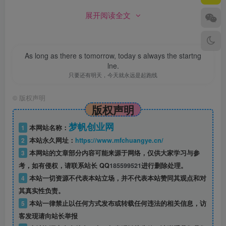
展开阅读全文
As long as there s tomorrow, today s always the startng
lne.
只要还有明天，今天就永远是起跑线
©
版权声明
版权声明
梦帆创业网
1
本网站名称：
2
本站永久网址：
https://www.mfchuangye.cn/
3
本网站的文章部分内容可能来源于网络，仅供大家学习与参
考，如有侵权，请联系站长 QQ
185599521
进行删除处理。
4
本站一切资源不代表本站立场，并不代表本站赞同其观点和对
其真实性负责。
友空间ios版
是针对苹果手机用户而开发的一款高效的移动办
5
本站一律禁止以任何方式发布或转载任何违法的相关信息，访
公软件，也是基于大量的企业用户资源及强大的开放连接能
客发现请向站长举报
力，为企业应用开发者提供的平台。合作伙伴可将你的企业