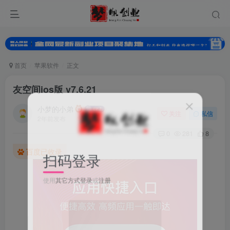
首页
苹果软件
正文
友空间ios版 v7.6.21
小梦的小弟
关注
私信
2年前发布
0
281
8
百度已收录
扫码登录
使用
其它方式登录
或
注册