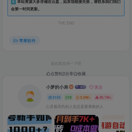
6
本站资源大多存储在云盘，如发现链接失效，请联系我们我们
服务接入友空间，有助于你的产品推广，增加应用的流量、
会第一时间更新。
拓展新用户，获得收益。企业通过友空间可将内部的信息系
THE END
统延伸、整合到统一的移动入口及WEB端入口，快速帮助企
业实现信息移动化，向企业用户提供更友好、更方便的企业
苹果软件
服务。
基本介绍
喜欢就支持一下吧
友空间是专为大中型企业及组织打造的社交化协同办公平
点赞
8
分享
收藏
台，也是“用友云”生态的统一应用入口。为组织提供“统一入
小梦的小弟
关注
口、办公协同、社交沟通、开放生态”等核心价值，通过门
户、审批、签到、公告、文库、沟通、协作等应用，连接企
3155
0
3.2W+
36.7W+
业员工、产业链伙伴及社会化用户，帮助企业在云服务时
心灵最高尚的人也总是最勇敢的人
代，打破沟通壁垒，促进业务协作，提高管理和工作效率，
实现社交化沟通与分享，激发组织活力。