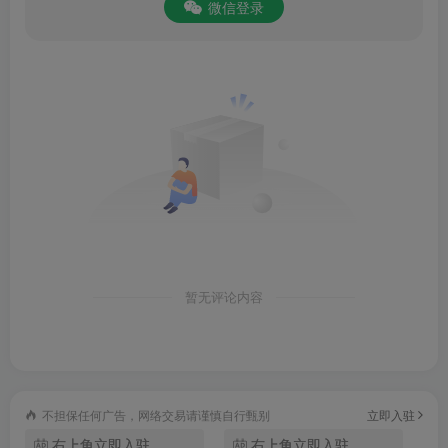
微信登录
快审：创建审批单，同时查看某段时间内申请的、审批的及
知会的审批单;
日程：可创建新日程、查看今天日程、共享日程及日程墙纸
更换。
软件特色
二手市场，主要进行办公用品的二手交易；
热点资讯，汇聚了各行各业的最新最热门的资讯信息；
暂无评论内容
企业文化，能够在此继续学习技能提高工作能力；
员工通讯录，可以直接在这里找到自己同事的联系电话；
不担保任何广告，网络交易请谨慎自行甄别
立即入驻
右上角立即入驻
右上角立即入驻
线上工作台，随时随地处理工作事务；