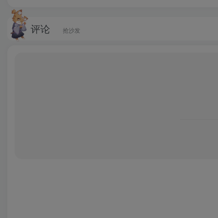
评论
抢沙发
百度贴吧苹果app
是一款运行在苹果手机上的移动端社交
话题圈每日话题更新及时推送，同时还拥有“只看楼主”，
成为网络达人。除此之外，百度贴吧软件是结合搜索引擎
还是小众话题都能精准地聚集大批有共同爱好的朋友，结
随心浏览贴吧，甚至还可以通过身边功能，查看附近吧友
更加精彩，有了它就可以解决生活中的很多问题，有感兴
软件功能
1、“群组”功能：
兴趣相投的人聚集在一起实时聊天。