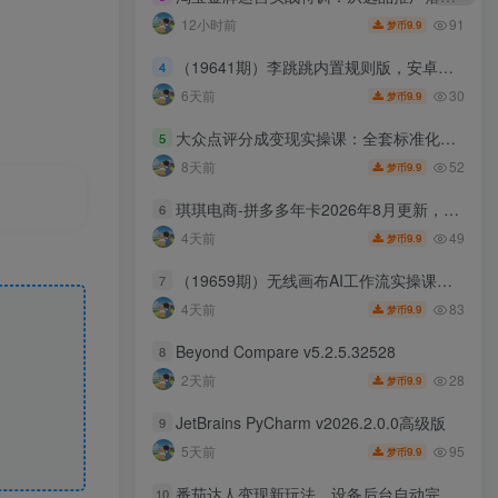
91
12小时前
9.9
梦币
（19641期）李跳跳内置规则版，安卓手机拒绝app开屏广告，让app更干净
4
30
6天前
9.9
梦币
大众点评分成变现实操课：全套标准化SOP流程，养号运营与四拼玩法落地指南
5
52
8天前
9.9
梦币
琪琪电商-拼多多年卡2026年8月更新，全类目自然流+付费爆单+擎天柱3.0大促卡流量+非标品高阶运营全套实战课
6
49
4天前
9.9
梦币
（19659期）无线画布AI工作流实操课｜ComfyUI双端教学，手把手搭建电商带货流程，一键批量产出图文短视频素材
7
83
4天前
9.9
梦币
Beyond Compare v5.2.5.32528
8
28
2天前
9.9
梦币
JetBrains PyCharm v2026.2.0.0高级版
9
95
5天前
9.9
梦币
番茄达人变现新玩法，设备后台自动完成阅读任务获取时长收益，全自动运行 每日300+
10