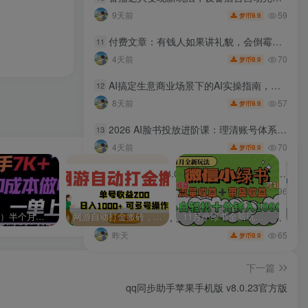
59
9天前
9.9
梦币
付费文章：有钱人如果讲礼貌，会倒霉，会破产
11
70
4天前
9.9
梦币
AI搞定生意商业场景下的AI实操指南，开启新生意时代，重构增长新范式，解锁AI时代决胜法则【文档】
12
57
8天前
9.9
梦币
2026 AI脸书投放进阶课：理清账号体系搭建逻辑，用AI重构广告投放工作流（更新）
13
70
4天前
9.9
梦币
AI写作陪跑营3.0，Ai智能体创建写作skill（workbuddy）+人工手写模式（手搓模式），去除AI痕迹（头条号、公众号、百家号）（更新0730）
14
96
8天前
9.9
梦币
（9187期）半个月收益7K+，无脑搬砖，0成本做中间商，转手就赚钱，一单上百块，单…
网游自动打金搬砖，单号收益200 日入1000+ 无脑操作
11月小绿书全新玩法，公众号流量主+小绿书带货双重变现，小白十分钟无脑日入1000+
白天正常上班，店铺自主成交，做多多虚拟每月新增1-3W稳定被动收入【揭秘】
15
65
昨天
9.9
梦币
下一篇
qq同步助手苹果手机版 v8.0.23官方版