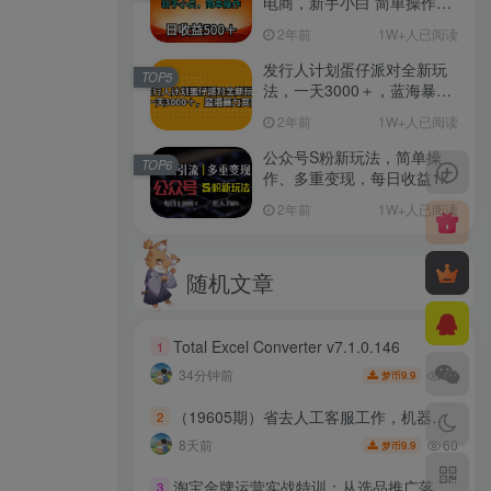
电商，新手小白 简单操作，
长期稳定 日收入500＋
2年前
1W+人已阅读
发行人计划蛋仔派对全新玩
TOP5
法，一天3000＋，蓝海暴力
变现
2年前
1W+人已阅读
公众号S粉新玩法，简单操
TOP6
作、多重变现，每日收益1k
2年前
1W+人已阅读
随机文章
Total Excel Converter v7.1.0.146
1
25
34分钟前
9.9
梦币
（19605期）省去人工客服工作，机器人自动发资源，全套多多虚拟玩法月收益 1-5W
2
60
8天前
9.9
梦币
淘宝金牌运营实战特训：从选品推广落地爆款打造，店铺运营全链路拆解
3