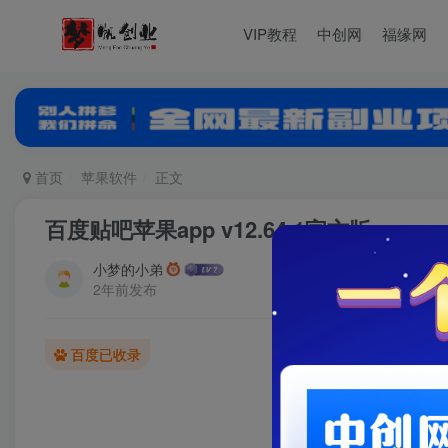
VIP教程
中创网
福缘网
首页
苹果软件
正文
百度贴吧苹果app v12.64.1官方版
小梦的小弟
2年前发布
百度已收录