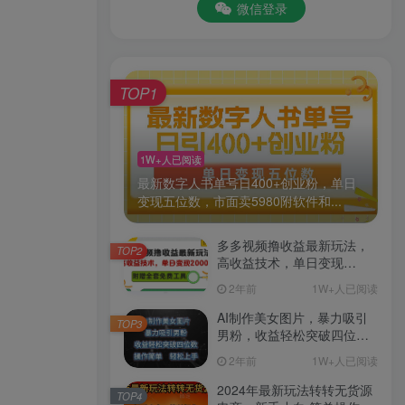
微信登录
TOP1
1W+人已阅读
最新数字人书单号日400+创业粉，单日
变现五位数，市面卖5980附软件和...
多多视频撸收益最新玩法，
TOP2
高收益技术，单日变现
2000+，附赠全套技术资料
2年前
1W+人已阅读
AI制作美女图片，暴力吸引
TOP3
男粉，收益轻松突破四位
数，操作简单 上手难度低
2年前
1W+人已阅读
2024年最新玩法转转无货源
TOP4