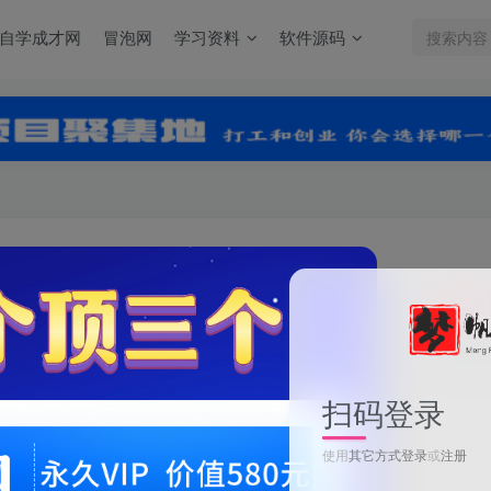
自学成才网
冒泡网
学习资料
软件源码
关注
0
扫码登录
使用
其它方式登录
或
注册