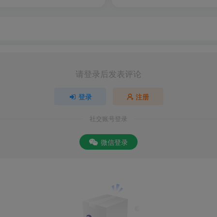
论坛软件，该软件的功能十分的强大，其中提供了超多话题帖子
“书签功能”，“签到”等功能，能够帮助网友们随时掌握网络上最
请登录后发表评论
建立的一个在线的交流平台，以兴趣主题聚合志同道合者，不论
登录
注册
交知音，都可以在这里展开交流和互相帮助。在该软件中用户可
发布的贴子内容，以及就在自己附近的地方吧、校园吧，让用户
社交账号登录
趣的朋友快来下载吧。
微信登录