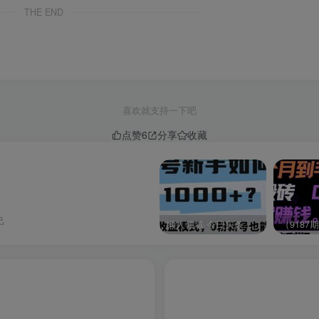
THE END
喜欢就支持一下吧
点赞
6
分享
收藏
己
懒人领域·今日头条项目玩法，头条中视频项目，单号收益在50—500可批量￼