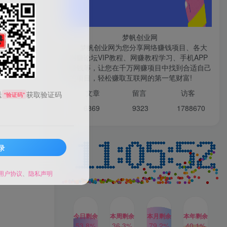
微信登录
梦帆创业网
梦帆创业网为您分享网络赚钱项目、各大
网赚论坛VIP教程、网赚教程学习、手机APP
赚钱等，让您在千万网赚项目中找到合适自己
TOP1
的项目，轻松赚取互联网的第一笔财富!
文章
留言 访客
送
获取验证码
“验证码”
1W+人已阅读
6869 9
323 1
788670
最新数字人书单号日400+创业粉，单日
变现五位数，市面卖5980附软件和...
录
多多视频撸收益最新玩法，
TOP2
高收益技术，单日变现
2000+，附赠全套技术资料
用户协议
、
隐私声明
2年前
1W+人已阅读
AI制作美女图片，暴力吸引
TOP3
男粉，收益轻松突破四位
数，操作简单 上手难度低
今日剩余
本周剩余
本月剩余
本年剩余
2年前
1W+人已阅读
53.8%
36.3%
79.2%
40.1%