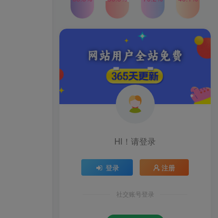
2024年最新玩法转转无货源
TOP4
电商，新手小白 简单操作，
长期稳定 日收入500＋
2年前
1W+人已阅读
发行人计划蛋仔派对全新玩
TOP5
法，一天3000＋，蓝海暴力
变现
2年前
1W+人已阅读
公众号S粉新玩法，简单操
TOP6
作、多重变现，每日收益1k
2年前
1W+人已阅读
HI！请登录
登录
注册
社交账号登录