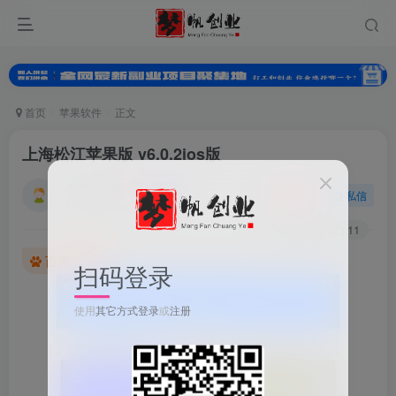
首页
苹果软件
正文
上海松江苹果版 v6.0.2ios版
小梦的小妹
关注
私信
2年前发布
0
296
11
百度已收录
扫码登录
使用
其它方式登录
或
注册