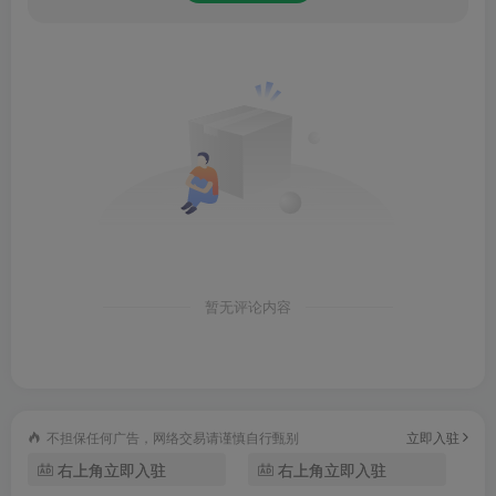
1、修复已知bug
2、优化界面，提升用户体验；
此处内容已隐藏，请评论后刷新页面查看.
暂无评论内容
不担保任何广告，网络交易请谨慎自行甄别
立即入驻
右上角立即入驻
右上角立即入驻