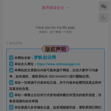
展开阅读全文
I love you for my life past.
我爱你，爱了整整一个曾经
©
版权声明
版权声明
梦帆创业网
1
本网站名称：
2
本站永久网址：
https://www.mfchuangye.cn/
3
本网站的文章部分内容可能来源于网络，仅供大家学习与参
考，如有侵权，请联系站长 QQ
185599521
进行删除处理。
4
本站一切资源不代表本站立场，并不代表本站赞同其观点和对
其真实性负责。
上海松江苹果版
5
本站一律禁止以任何方式发布或转载任何违法的相关信息，访
是一款为松江区市民朋友量身定制的新闻类
客发现请向站长举报
软件，以发布信息、服务名生为理念，它包含推荐、公告、
6
本站资源大多存储在云盘，如发现链接失效，请联系我们我们
政情、G60、城事等众多分类，用户可以看到权威的新闻报