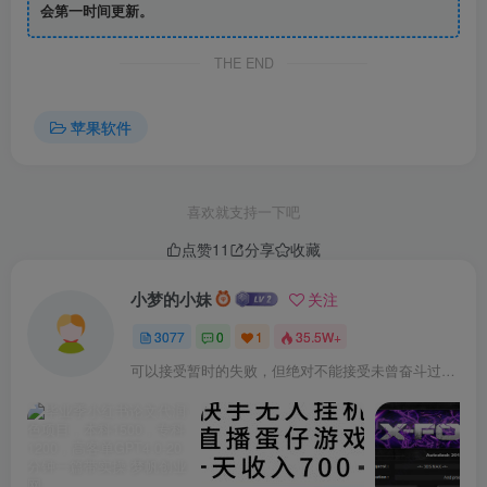
会第一时间更新。
道，有趣的搞笑新闻，或者最新的政务发布，并且每篇文章
都支持评论、分享、收藏、点赞功能，方便用户发表对新闻
THE END
的看法和言论。另外，软件还入驻了松江报、松江门户网
站、松江等媒体平台，可以最快的速度带来新鲜的新闻，还
苹果软件
支持拍客功能，人人都能发布图文动态，分享身边的趣事。
软件特点
喜欢就支持一下吧
点赞
11
分享
收藏
1、最新全面的信息全都应有尽有，发布最新本地各种信息和
相应的民生服务
小梦的小妹
关注
3077
0
1
35.5W+
2、多样化的功能更加的齐全，采用多种形式为你推送社会各
可以接受暂时的失败，但绝对不能接受未曾奋斗过的自己
方面的情况
3、实时发布各种权威信息，还有大家最关注的社会的热点满
足所有的需求