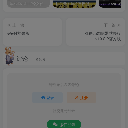
毕业季小红书论文代润色项目，本科1500，专科1200，高客单GPT4.0-20分钟一篇带实操
快手无人挂机直播蛋仔游戏，一天收入700+流程简单人人可做（送10G素材）
4、权威信息的发布，作为剧名的信息渠道
5、民与政府之间可以通过这款软件进行沟通
上一篇
下一篇
兴e付苹果版
网易uu加速器苹果版
v10.2.2官方版
6、简单的业务办理，方便了松江地区的居民生活
软件优势
评论
抢沙发
1、接入现场云，现场情况实时了解；
2、提供融媒体矩阵，各大官方资讯同步获取；
请登录后发表评论
3、新栏目，新内容，一起进入全新“上海松江”。
登录
注册
更新日志
社交账号登录
v6.0.2版本
微信登录