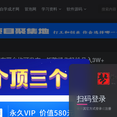
自学成才网
冒泡网
学习资料
软件源码
，所有平台均可发布，矩阵操作轻松月入3W+
关注
0
1
扫码登录
（9699期）自动混剪8090后怀旧视频，所有平台均可发布，矩阵操作轻松
使用
其它方式登录
或
注册
此内容为付费阅读，请付费后查看