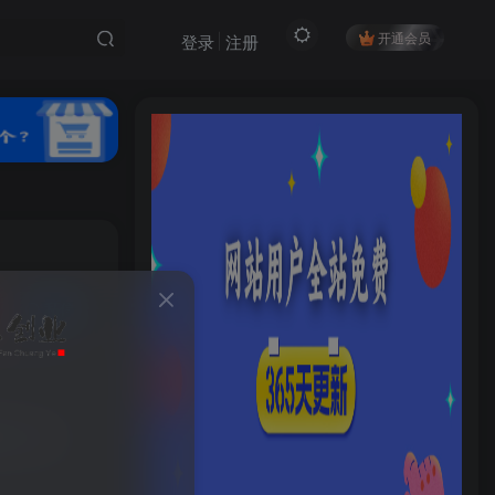
开通会员
登录
注册
私信
HI！请登录
66
14
登录
注册
月入3W+
社交账号登录