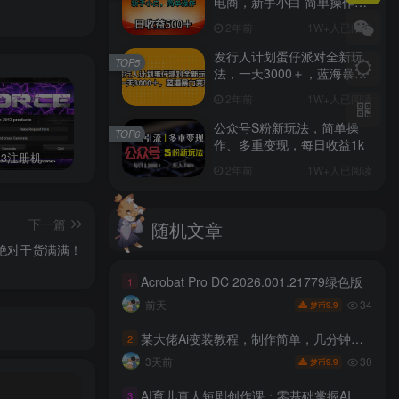
电商，新手小白 简单操作，
长期稳定 日收入500＋
2年前
1W+人已阅读
发行人计划蛋仔派对全新玩
TOP5
法，一天3000＋，蓝海暴力
变现
2年前
1W+人已阅读
公众号S粉新玩法，简单操
TOP6
作、多重变现，每日收益1k
3dmax2013注册机 附序列号和密钥含序列号和密钥，配合注册机，可以生成激活码，完美激活软件。
成人用品，蓝海赛道，重点渠道引流教程，行业深度分析，无需囤货，轻松月入5W+
游戏搬砖赚钱副业项目，日入1000+ 可矩阵操作
2年前
1W+人已阅读
下一篇
随机文章
绝对干货满满！
Acrobat Pro DC 2026.001.21779绿色版
1
34
前天
9.9
梦币
某大佬Ai变装教程，制作简单，几分钟一个作品，多平台发布撸收益
2
30
3天前
9.9
梦币
AI育儿真人短剧创作课：零基础掌握AI编导思维，批量制作育儿赛道爆款短视频
3