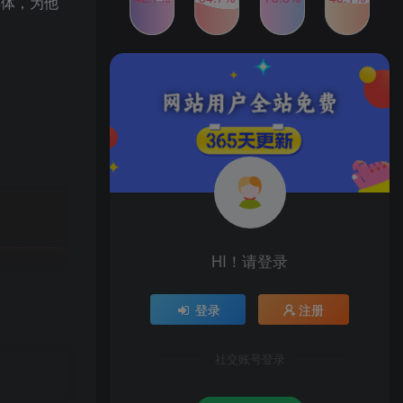
群体，为他
2024年最新玩法转转无货源
TOP4
电商，新手小白 简单操作，
长期稳定 日收入500＋
2年前
1W+人已阅读
发行人计划蛋仔派对全新玩
TOP5
法，一天3000＋，蓝海暴力
变现
2年前
1W+人已阅读
公众号S粉新玩法，简单操
TOP6
作、多重变现，每日收益1k
2年前
1W+人已阅读
HI！请登录
登录
注册
社交账号登录