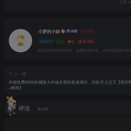
点赞
1
小梦的小妹
关注
3077
0
1
35.5W+
把月亮作为你的目标。如果你没打中，也许你还能打中
上一篇
外面收费5000的捕鱼大作战长期挂机老项目，轻松月入过万【群控
+教程】
评论
抢沙发