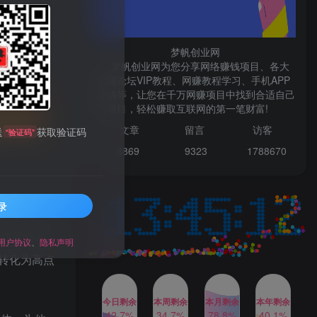
微信登录
梦帆创业网
梦帆创业网为您分享网络赚钱项目、各大
网赚论坛VIP教程、网赚教程学习、手机APP
TOP1
赚钱等，让您在千万网赚项目中找到合适自己
先开通会员
的项目，轻松赚取互联网的第一笔财富!
文章
留言 访客
送
获取验证码
“验证码”
1W+人已阅读
6869 9
323 1
788670
最新数字人书单号日400+创业粉，单日
变现五位数，市面卖5980附软件和...
录
多多视频撸收益最新玩法，
TOP2
高收益技术，单日变现
具等紧密相
2000+，附赠全套技术资料
用户协议
、
隐私声明
2年前
1W+人已阅读
转化为高点
AI制作美女图片，暴力吸引
TOP3
男粉，收益轻松突破四位
数，操作简单 上手难度低
今日剩余
本周剩余
本月剩余
本年剩余
2年前
1W+人已阅读
42.7%
34.7%
78.8%
40.1%