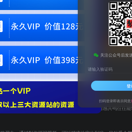
会员专属资源
免费
免费
黄金会员
钻石会员
您暂无购买权限，请
开通会员
关注公众号后发
请输入验证码
登
承载了这一代人的美好回忆，这些回忆往往与经典动画、游戏、玩
扫码登录即表示同意
在观看视频的过程中重温过去的快乐时光，这种情感共鸣往往能