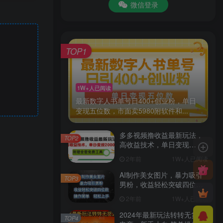
微信登录
TOP1
1W+人已阅读
最新数字人书单号日400+创业粉，单日
变现五位数，市面卖5980附软件和...
多多视频撸收益最新玩法，
TOP2
高收益技术，单日变现
2000+，附赠全套技术资料
2年前
1W+人已阅读
AI制作美女图片，暴力吸引
TOP3
男粉，收益轻松突破四位
数，操作简单 上手难度低
2年前
1W+人已阅读
2024年最新玩法转转无货源
TOP4