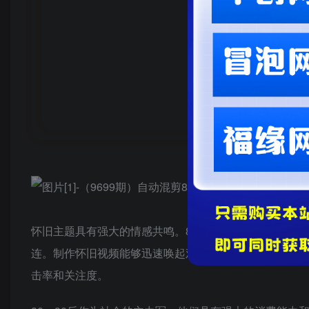
怀旧主题具有强大的情感共鸣。80、90后的童年时光
连。制作怀旧视频能够迅速唤起观众的情感共鸣，让他们
击率和关注度。