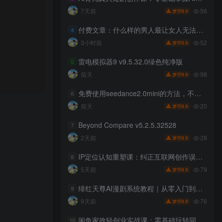
56
7天前
9.9
梦币
付费文章：什么样的男人最让女人无法抵抗？
4
52
3小时前
9.9
梦币
雷电模拟器9 v9.5.32.0绿色纯净版
5
98
前天
9.9
梦币
免费使用seedance2.0mini的方法，不能真人，可以无限10秒视频，9图+3音频参考
6
20
前天
9.9
梦币
Beyond Compare v5.2.5.32528
7
28
2天前
9.9
梦币
IP定位认知重塑课：纠正互联网创作误区，深挖IP本质找寻专属个人打造心法
8
79
5天前
9.9
梦币
绯红天尊AI漫剧系统教程｜从零入门到精通，工具运用+剧本创作+爆款逻辑+提示词素材+镜头剪辑，全套爆款漫剧落地实战课
9
76
9天前
9.9
梦币
闲鱼家政轻创业实战课：零基础玩转同城家政接单，素材文案发布全流程
10