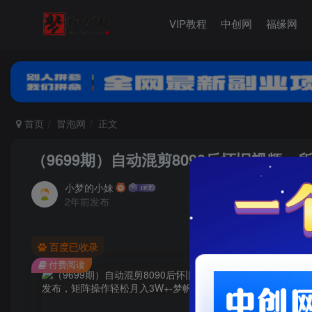
VIP教程
中创网
福缘网
首页
冒泡网
正文
（9699期）自动混剪8090后怀旧视频
小梦的小妹
2年前发布
百度已收录
付费阅读