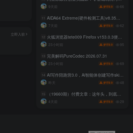
66
9天前
9.9
梦币
AIDA64 Extreme(硬件检测工具)v8.35绿色版
11
62
7天前
9.9
梦币
立即入驻
火狐浏览器tete009 Firefox v153.0.3便携版
12
95
23小时前
9.9
梦币
完美解码PureCodec 2026.07.31
13
69
23小时前
9.9
梦币
AI写作陪跑营3.0，Ai智能体创建写作skill（workbuddy）+人工手写模式（手搓模式），去除AI痕迹（头条号、公众号、百家号）（更新0806）
14
48
昨天
9.9
梦币
（19660期）付费文章：这年头，到底该怎么赚钱？普通人破局指南！
15
29
4天前
9.9
梦币