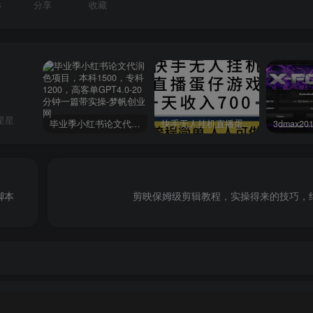
4
分享
收藏
星星
毕业季小红书论文代润色项目，本科1500，专科1200，高客单GPT4.0-20分钟一篇带实操
快手无人挂机直播蛋仔游戏，一天收入700+流程简单人人可做（送10G素材）
脚本
剪映保姆级剪辑教程，实操得来的技巧，