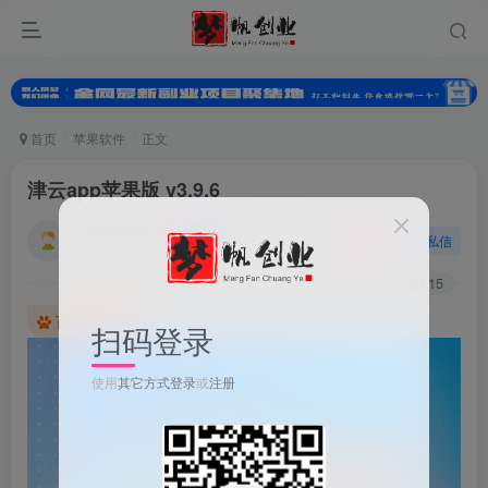
首页
苹果软件
正文
津云app苹果版 v3.9.6
小梦的小妹
关注
私信
2年前发布
0
302
15
百度已收录
扫码登录
使用
其它方式登录
或
注册