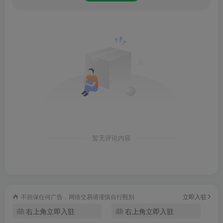
1、“关注”板块内为用户提供感兴趣的“津云号”自媒体
除聚合中央厨房生产的产品外，更是收录了来自全市各级政
府部门、高校和行业组织等运维的1792个自媒体。
2、“千人千面”的推荐频道
借助“用户画像”技术，“津云”客户端能够对海量数据进行深度
挖掘整理，为用户推荐有价值的、个性化的信息，实现新闻
送达的“千人千面”。
暂无评论内容
3、锁定民生热点的“问政”板块
“问政”板块依托北方网《党群心连心》、《政民零距离》的
不担保任何广告，网络交易请谨慎自行甄别
立即入驻
优质资源，全天候为网民开通网络问政通道。“津云”中央厨
右上角立即入驻
右上角立即入驻
房利用信息定位技术，能够按照问题分类和地理信息精准锁