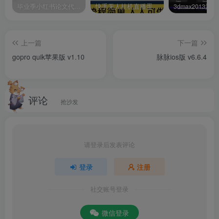
毕业季小红书论文代润色项目，本科1500，专科1200，高客单GPT4.0-20分钟一篇带实操
快手无人挂机直播蛋仔游戏，一天收入700+流程简单人人可做（送10G素材）
津云app苹果版
是一款移动融媒体新闻app，旨在为用户提供
更加便捷、及时、丰富的新闻资讯。软件内主要提供实时更
上一篇
下一篇
新的新闻资讯，包括国内、国际、社会、娱乐、体育等各个
gopro quik苹果版 v1.10
脉脉ios版 v6.6.4
领域的新闻报道，用户可以随时随地获取最新的新闻动态，
同时津云还能为用户提供深度报道和原创内容，用户可以阅
读到关于时事热点、社会现象、文化科技等方面的深度文
评论
抢沙发
章，了解更多背景信息和专家观点。
除此之外软件内的视频直播功能，能让用户可以观看新闻直
请登录后发表评论
播、访谈节目、网络直播等视频内容，获取更加直观生动的
新闻信息，更有社区板块让用户可以在津云上与其他用户交
登录
注册
流互动，分享自己的看法和观点，而且津云也会定期举办一
些活动，增强用户之间的互动和粘性哦。
社交账号登录
软件功能
微信登录