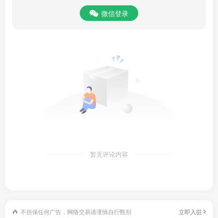
1、专项服务：培养孩子读书好习惯，提供多种读书服务。
微信登录
2、家长课堂：帮助家长解决孩子成长问题，了解孩子的成长
心理。
3、读书圈：分享孩子读书收获与心得，展示孩子的读书成长
日记。
一米阅读苹果手机家长版怎么添加孩子？
1、首先进入一米阅读ios家长版，在我的孩子处点击添加
暂无评论内容
不担保任何广告，网络交易请谨慎自行甄别
立即入驻