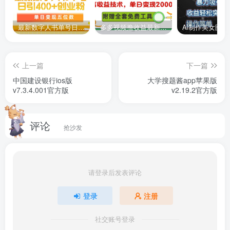
一米阅读苹果手机家长版
是一款优秀的学习教育软件，主要
最新数字人书单号日400+创业粉，单日变现五位数，市面卖5980附软件和详…
多多视频撸收益最新玩法，高收益技术，单日变现2000+，附赠全套技术资料
是帮助中小学生人群提升阅读和写作能力。该软件内所包含
的书籍内容十分丰富，为学生提供了昆虫记、骆驼祥子、小
上一篇
下一篇
王子、简爱、鲁滨孙漂流记等海量名著，并且还提供了名著
中国建设银行ios版
大学搜题酱app苹果版
导读、有声书、电子书、每日一句、思维导图等多项功能。
v7.3.4.001官方版
v2.19.2官方版
除此之外，在
一米阅读中，还提供了多种娱乐方式
来开阔孩
子的视野。比如，一米阅读还为用户提供了读书闯关，可以
评论
抢沙发
和全国用户来pk争当学霸，用这种游戏的方式来激发学生的
学习兴趣，又可以很直观的了解学生的阅读进度、以及阅读
时产生的疏漏，从而更有效的提高学生阅读能力。有需要的
请登录后发表评论
用户快来下载体验吧！！！
登录
注册
软件特点
社交账号登录