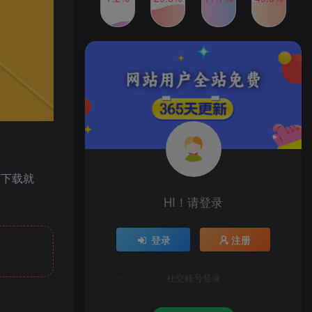
2024年最新玩法转转无货源
TOP4
电商，新手小白 简单操作，
长期稳定 日收入500＋
2年前
1W+人已阅读
发行人计划蛋仔派对全新玩
TOP5
法，一天3000＋，蓝海暴力
变现
2年前
1W+人已阅读
公众号S粉新玩法，简单操
TOP6
作、多重变现，每日收益1k
2年前
1W+人已阅读
布下载就
HI！请登录
登录
注册
社交账号登录