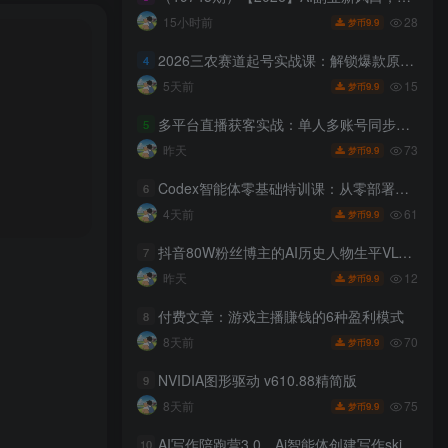
28
15小时前
9.9
梦币
2026三农赛道起号实战课：解锁爆款原创文案玩法，掌握拍摄改稿快速出圈技巧
4
15
5天前
9.9
梦币
多平台直播获客实战：单人多账号同步开播，一份时间撬动多渠道精准流量
5
73
昨天
9.9
梦币
Codex智能体零基础特训课：从零部署模型接入工具，搭建AI自动化高效办公工作流
6
61
4天前
9.9
梦币
抖音80W粉丝博主的AI历史人物生平VLOG教学，不用拍摄不用露脸，AI帮你搞定，轻松解锁伙伴计划+精选收益
7
12
昨天
9.9
梦币
付费文章：游戏主播賺钱的6种盈利模式
8
70
8天前
9.9
梦币
NVIDIA图形驱动 v610.88精简版
9
75
8天前
9.9
梦币
AI写作陪跑营3.0，Ai智能体创建写作skill（workbuddy）+人工手写模式（手搓模式），去除AI痕迹（头条号、公众号、百家号）（更新0730）
10