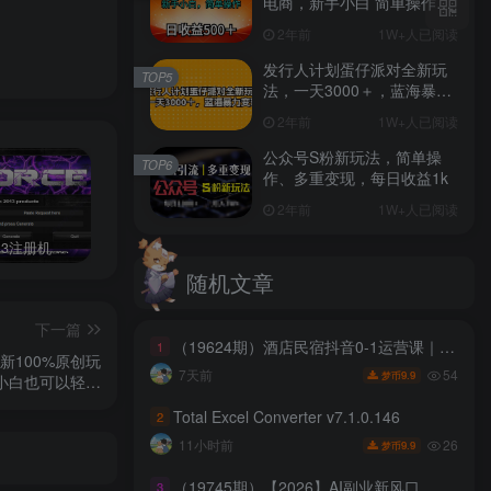
电商，新手小白 简单操作，
长期稳定 日收入500＋
2年前
1W+人已阅读
发行人计划蛋仔派对全新玩
TOP5
法，一天3000＋，蓝海暴力
变现
2年前
1W+人已阅读
公众号S粉新玩法，简单操
TOP6
作、多重变现，每日收益1k
2年前
1W+人已阅读
3dmax2013注册机 附序列号和密钥含序列号和密钥，配合注册机，可以生成激活码，完美激活软件。
成人用品，蓝海赛道，重点渠道引流教程，行业深度分析，无需囤货，轻松月入5W+
游戏搬砖赚钱副业项目，日入1000+ 可矩阵操作
随机文章
下一篇
（19624期）酒店民宿抖音0-1运营课｜专属住宿行业教程，账号短视频直播POI榜单SEO全流程落地实操教学
1
新100%原创玩
54
7天前
9.9
梦币
小白也可以轻…
Total Excel Converter v7.1.0.146
2
26
11小时前
9.9
梦币
（19745期）【2026】AI副业新风口，一单500+，全程派单，0门槛直接干
3