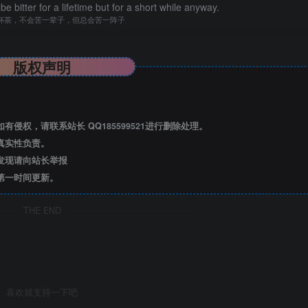
t be bitter for a lifetime but for a short while anyway.
杯茶，不会苦一辈子，但总会苦一阵子
版权声明
有侵权，请联系站长 QQ
185599521
进行删除处理。
真实性负责。
发现请向站长举报
第一时间更新。
THE END
喜欢就支持一下吧