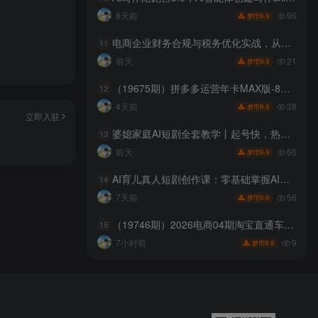
96
8天前
9.9
梦币
电商企业财务合规与税务优化实战，从行业合规大势切入，系统梳理增值税、企业所得税、个税等全税种要点
11
21
前天
9.9
梦币
（19675期）拼多多运营年卡MAX版-8月：原价大促×擎天柱1.0-3.0×限时限量×全站营销×非标品直通车×瞬烧×半付费×全类目实操
12
38
4天前
9.9
梦币
立即入驻
婆媳家庭AI短剧全套教学丨起号快，热门吸引女性粉丝，商单广告、橱窗带货、收徒裂变、伙伴分成等
13
66
前天
9.9
梦币
AI育儿真人短剧创作课：零基础掌握AI编导思维，批量制作育儿赛道爆款短视频
14
56
7天前
9.9
梦币
（19746期）2026电商04期淘宝直通车课｜关键词爆打矩阵，多计划低出价，新品爆款差异化投放实操教学
15
9
7小时前
9.9
梦币