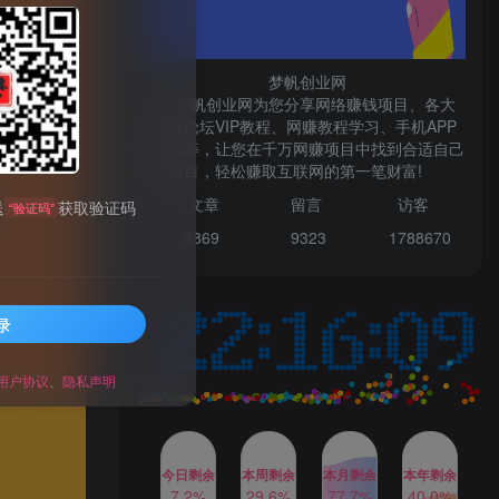
微信登录
梦帆创业网
梦帆创业网为您分享网络赚钱项目、各大
网赚论坛VIP教程、网赚教程学习、手机APP
TOP1
赚钱等，让您在千万网赚项目中找到合适自己
的项目，轻松赚取互联网的第一笔财富!
文章
留言 访客
送
获取验证码
“验证码”
1W+人已阅读
6869 9
323 1
788670
最新数字人书单号日400+创业粉，单日
变现五位数，市面卖5980附软件和...
录
多多视频撸收益最新玩法，
TOP2
高收益技术，单日变现
2000+，附赠全套技术资料
用户协议
、
隐私声明
2年前
1W+人已阅读
AI制作美女图片，暴力吸引
TOP3
男粉，收益轻松突破四位
数，操作简单 上手难度低
今日剩余
本周剩余
本月剩余
本年剩余
2年前
1W+人已阅读
7.2%
29.6%
77.7%
40.0%