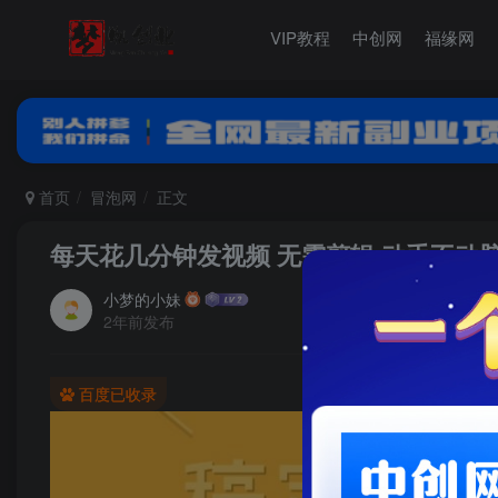
VIP教程
中创网
福缘网
首页
冒泡网
正文
每天花几分钟发视频 无需剪辑 动手不动脑
小梦的小妹
2年前发布
百度已收录