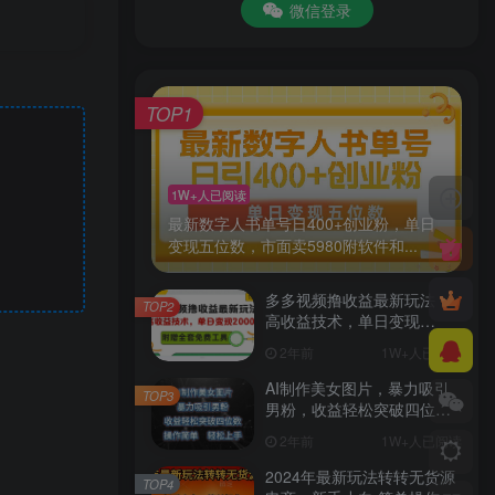
微信登录
TOP1
1W+人已阅读
最新数字人书单号日400+创业粉，单日
变现五位数，市面卖5980附软件和...
多多视频撸收益最新玩法，
TOP2
高收益技术，单日变现
2000+，附赠全套技术资料
2年前
1W+人已阅读
AI制作美女图片，暴力吸引
TOP3
男粉，收益轻松突破四位
数，操作简单 上手难度低
2年前
1W+人已阅读
2024年最新玩法转转无货源
TOP4