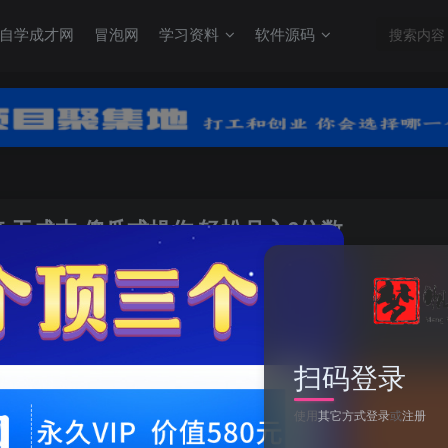
自学成才网
冒泡网
学习资料
软件源码
 无成本 傻瓜式操作 轻松月入6位数
关注
0
扫码登录
使用
其它方式登录
或
注册