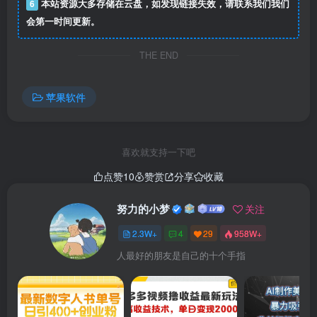
6
本站资源大多存储在云盘，如发现链接失效，请联系我们我们
会第一时间更新。
THE END
苹果软件
喜欢就支持一下吧
点赞
10
赞赏
分享
收藏
努力的小梦
关注
2.3W+
4
29
958W+
人最好的朋友是自己的十个手指