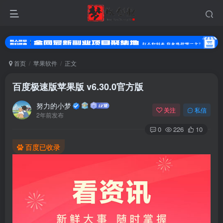
首页
苹果软件
正文
百度极速版苹果版 v6.30.0官方版
努力的小梦
关注
私信
2年前发布
0
226
10
百度已收录
扫码登录
使用
其它方式登录
或
注册