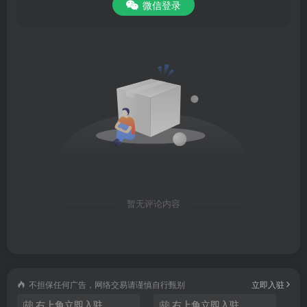
微信登录
百度极速版苹果版
是由百度公司针对硬件配置较低机型、内
暂无评论内容
存小或老版本的苹果手机研发的一款相当好用的掌上搜索客
户端，依托百度强大的搜索引擎技术，不断强化情景建模、
图像识别、大数据分析等新前沿技术，始终让用户获得便
不担保任何广告，网络交易请谨慎自行甄别
立即入驻
捷、高效、灵活的体验。除此之外，百度极速版汇集全网优
右上角立即入驻
右上角立即入驻
质视频、动漫新番、实时新闻、娱乐八卦等头版头条，即使