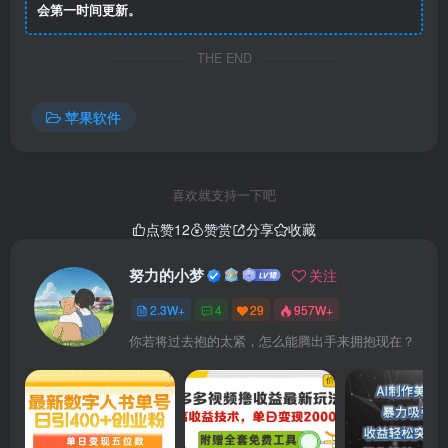
会第一时间更新。
THE END
苹果软件
喜欢就支持一下吧
点赞
12
赞赏
分享
收藏
努力的小梦
关注
2.3W+
4
29
957W+
你若将过去抱的太紧，怎么能腾出手来拥抱现在？