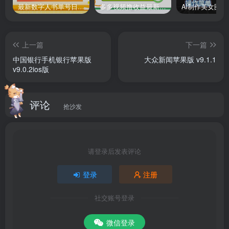
最新数字人书单号日400+创业粉，单日变现五位数，市面卖5980附软件和详…
多多视频撸收益最新玩法，高收益技术，单日变现2000+，附赠全套技术资料
好大夫医生版苹果手机版
是专门为医生打造的移动工作平
台，软件内提供了便捷的病历管理、高效的沟通工具以及实
上一篇
下一篇
时的患者反馈等功能，支持管理病人分类、记录工作安排、
中国银行手机银行苹果版
大众新闻苹果版 v9.1.1
诊断记录等，主要帮助医生更高效地完成日常工作，在这里
v9.0.2ios版
医生不仅可以利用该平台快速建立患者档案，方便跟踪和管
理患者的健康状况，同时内置的沟通工具还可以更加方便医
评论
抢沙发
生和患者进行实时交流，以便医生及时解答患者的疑问并提
供专业的建议。
请登录后发表评论
此外好大夫在线医生版ios版还提供了实时患者反馈功能，让
医生能够更好地了解患者的需求和意见，从而不断改进自己
登录
注册
的医疗服务。总之，该软件致力于帮助医生提高工作效率和
医疗服务质量，让患者享受到更好的医疗体验。
社交账号登录
软件特色
微信登录