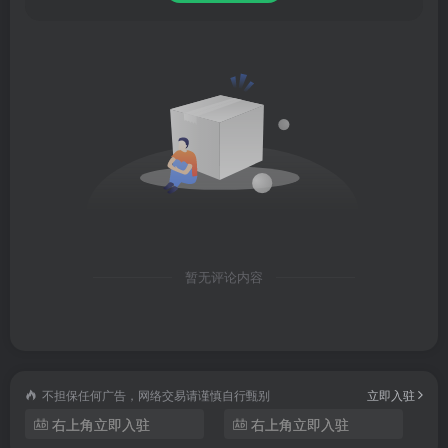
【专属工作站】
拥有个人网站，塑造个人网络品牌；
属于您自己的HIS系统，处方单、检查单、检验单在线开更
方便；
开通服务多样化，在线问诊、电话咨询、远程门诊等；
发布患教文章，图文、语音、视频多种方式任意选择。
暂无评论内容
【处方单、检查单】
医生在线开电子处方，患者凭处方在线购药；
不担保任何广告，网络交易请谨慎自行甄别
立即入驻
在线开检查单，患者就近做检查，效率高。
右上角立即入驻
右上角立即入驻