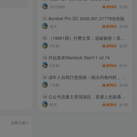
52
33分钟前
9.9
梦币
Acrobat Pro DC 2026.001.21779绿色版
11
34
前天
9.9
梦币
（19661期）付费文章：道破极密！原来这个时代，打开你自己的财富和前途，有如此清晰简单的思路？
12
97
4天前
9.9
梦币
开始菜单Stardock Start11 v2.74
13
41
5天前
9.9
梦币
成年人自我疗愈指南：跳出内卷内耗，五种方式重建身心松弛状态
14
45
7天前
9.9
梦币
公众号流量主变现项目，普通人也能通过这个项目日入四位数（更新26年8月）
15
99
昨天
9.9
梦币
立即入驻