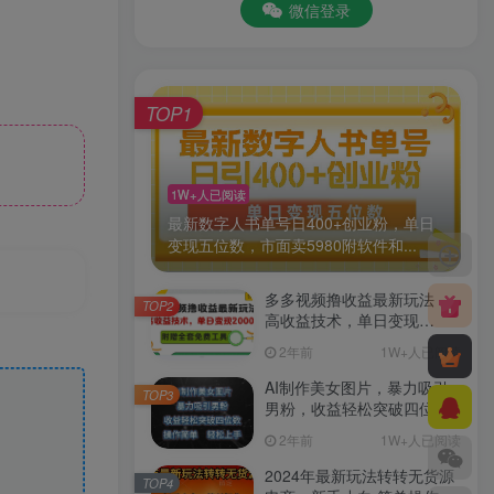
微信登录
TOP1
1W+人已阅读
最新数字人书单号日400+创业粉，单日
变现五位数，市面卖5980附软件和...
多多视频撸收益最新玩法，
TOP2
高收益技术，单日变现
2000+，附赠全套技术资料
2年前
1W+人已阅读
AI制作美女图片，暴力吸引
TOP3
男粉，收益轻松突破四位
数，操作简单 上手难度低
2年前
1W+人已阅读
2024年最新玩法转转无货源
TOP4