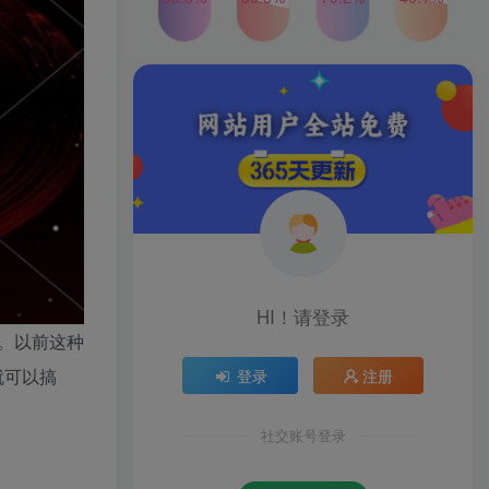
2024年最新玩法转转无货源
TOP4
电商，新手小白 简单操作，
长期稳定 日收入500＋
2年前
1W+人已阅读
发行人计划蛋仔派对全新玩
TOP5
法，一天3000＋，蓝海暴力
变现
2年前
1W+人已阅读
公众号S粉新玩法，简单操
TOP6
作、多重变现，每日收益1k
2年前
1W+人已阅读
HI！请登录
制。以前这种
就可以搞
登录
注册
社交账号登录