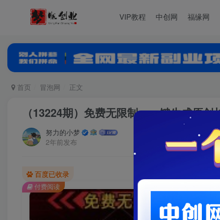
VIP教程
中创网
福缘网
首页
冒泡网
正文
（13224期）免费无限制，一键生成原创
努力的小梦
2年前发布
百度已收录
付费阅读