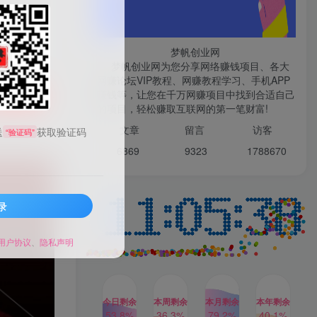
微信登录
梦帆创业网
梦帆创业网为您分享网络赚钱项目、各大
网赚论坛VIP教程、网赚教程学习、手机APP
TOP1
赚钱等，让您在千万网赚项目中找到合适自己
购买
的项目，轻松赚取互联网的第一笔财富!
99521
文章
留言 访客
送
获取验证码
“验证码”
1W+人已阅读
6869 9
323 1
788670
最新数字人书单号日400+创业粉，单日
变现五位数，市面卖5980附软件和...
录
多多视频撸收益最新玩法，
TOP2
高收益技术，单日变现
2000+，附赠全套技术资料
用户协议
、
隐私声明
2年前
1W+人已阅读
AI制作美女图片，暴力吸引
TOP3
男粉，收益轻松突破四位
数，操作简单 上手难度低
今日剩余
本周剩余
本月剩余
本年剩余
2年前
1W+人已阅读
53.8%
36.3%
79.2%
40.1%