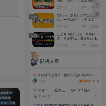
电商，新手小白 简单操作，
长期稳定 日收入500＋
2年前
1W+人已阅读
发行人计划蛋仔派对全新玩
TOP5
法，一天3000＋，蓝海暴力
变现
2年前
1W+人已阅读
公众号S粉新玩法，简单操
TOP6
作、多重变现，每日收益1k
2年前
1W+人已阅读
随机文章
全域时代进阶课，更简单高效的全域投放实操，让电商运营更简单高效（更新0731）
1
93
7天前
9.9
梦币
08月07日，星期五, 60秒环球情报局，天天带你吃瓜看世界！
2
11小时前
1
抖音30W博主的AI农村治愈动画短视频全套课｜单条涨粉1W，0基础解锁伙伴计划+精选收益，日入400+
3