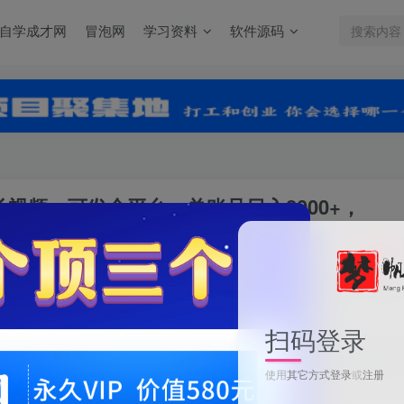
自学成才网
冒泡网
学习资料
软件源码
长视频，可发全平台，单账号日入2000+，
关注
0
3088
扫码登录
（13224期）免费无限制，一键生成原创长视频，可发全平台，单账号日入2
使用
其它方式登录
或
注册
此内容为付费阅读，请付费后查看