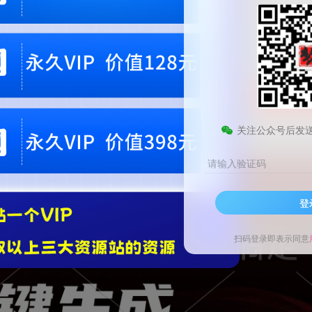
9.9
99
梦币
梦币
免费
免费
黄金会员
钻石会员
立即
您当前未登录！建议登陆后购买，可保存购买订单。微信支付联系微信：chen1855
关注公众号后发
请输入验证码
登
扫码登录即表示同意