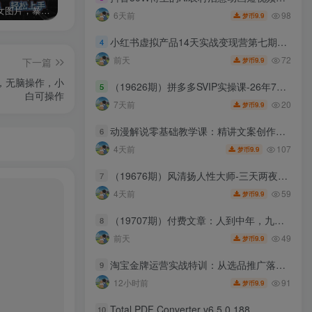
AI制作美女图片，暴力吸引男粉，收益轻松突破四位数，操作简单 上手难度低
2024年最新玩法转转无货源电商，新手小白 简单操作，长期稳定 日收入500＋
发行人计划蛋仔派对全新玩法，一天3000＋，蓝海暴力变现
98
6天前
9.9
梦币
小红书虚拟产品14天实战变现营第七期，打通从选品、原创产品、内容引流到多渠道成交全链路
4
72
前天
9.9
下一篇
梦币
槛，无脑操作，小
（19626期）拼多多SVIP实操课-26年7月，截流卡大促+无痕涨价+无限群爆款+AI赋能爆单新玩法，带你打爆店铺
5
白可操作
20
7天前
9.9
梦币
动漫解说零基础教学课：精讲文案创作思路，手机电脑双端配音剪辑落地学习
6
107
4天前
9.9
梦币
（19676期）风清扬人性大师-三天两夜3月14-16线下课2026年｜拆解人性明暗逻辑，识人避坑，千万粉涨粉+直播百倍变现实战教学
7
59
4天前
9.9
梦币
（19707期）付费文章：人到中年，九个可能帮助你延长寿命的习惯
8
49
前天
9.9
梦币
淘宝金牌运营实战特训：从选品推广落地爆款打造，店铺运营全链路拆解
9
91
12小时前
9.9
梦币
Total PDF Converter v6.5.0.188
10