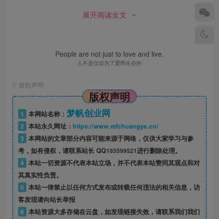
展开阅读全文
People are not just to love and live.
人不是仅仅为了爱而生存的
©
版权声明
版权声明
梦帆创业网
1
本网站名称：
2
本站永久网址：
https://www.mfchuangye.cn/
3
本网站的文章部分内容可能来源于网络，仅供大家学习与参
考，如有侵权，请联系站长 QQ
185599521
进行删除处理。
4
本站一切资源不代表本站立场，并不代表本站赞同其观点和对
其真实性负责。
涂鸦王国app苹果版
是一个聚集了国内顶尖插画师、原画师
5
本站一律禁止以任何方式发布或转载任何违法的相关信息，访
以及大量绘画爱好者的创意软件，在该软件中，喜欢画画的
客发现请向站长举报
6
本站资源大多存储在云盘，如发现链接失效，请联系我们我们
朋友们可以相互交流、分享作品，共同追求艺术梦想。这款