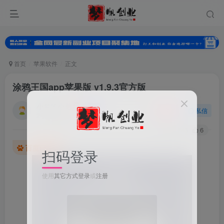
首页
苹果软件
正文
涂鸦王国app苹果版 v1.9.3官方版
小梦的小弟
关注
私信
2年前发布
0
245
6
百度已收录
扫码登录
使用
其它方式登录
或
注册