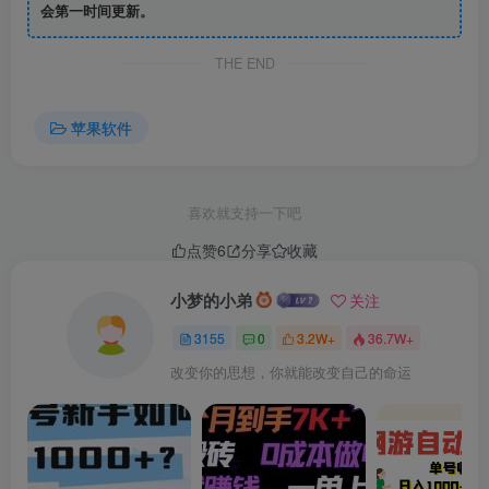
会第一时间更新。
软件提供了一个开放的平台，让玩家可以展示自己的绘画才
华，并与其他创作者互动，你可以在涂鸦王国中浏览其他人
THE END
的作品，欣赏他们的创意和技巧。同时，你也可以将自己的
作品上传到平台上，与其他人分享你的艺术成果。
苹果软件
另外，该软件还注重画画交友的理念，通过绘画这个共同的
兴趣，让人们建立起联系和友谊，你可以在社区中结识到来
喜欢就支持一下吧
自不同地区、不同背景的绘画爱好者，与他们交流经验、分
点赞
6
分享
收藏
享灵感。这种交流和互动不仅可以提升你的绘画技巧，还能
小梦的小弟
关注
够拓宽你的艺术视野，激发你的创造力。涂鸦王国苹果版是
一个为梦想而画的平台，它鼓励每个人追求自己的艺术梦
3155
0
3.2W+
36.7W+
想，并为此提供了一个展示和交流的舞台，无论你是专业的
改变你的思想，你就能改变自己的命运
插画师还是刚刚开始涂鸦的新手，这个平台都欢迎你的加
入。
涂鸦王国app苹果版怎么发布作品