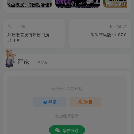
懒人领域·今日头条项目玩法，头条中视频项目，单号收益在50—500可批量￼
（9187期）半个月收益7K+，无脑搬砖，0成本做中间商，转手就赚钱，一单上百块，单…
1、在本站下载该软件的苹果手机版，打开进入到首页，这里
可以浏览其他大画师的作品，点击下方的加号。
上一篇
下一篇
顺历老黄历万年历日历
叫叫苹果版 v1.87.0
v1.1.8
评论
抢沙发
请登录后发表评论
登录
注册
社交账号登录
微信登录