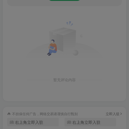
2、可以申请发表作品，在此之前需要认证画师，选择你的专
暂无评论内容
业能力。
不担保任何广告，网络交易请谨慎自行甄别
立即入驻
右上角立即入驻
右上角立即入驻