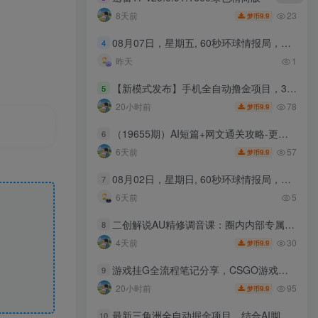
23
8天前
9.9
梦币
08月07日，星期五, 60秒环球情报局，天天带你吃瓜看世界！
4
昨天
1
【新模式发布】手机全自动撸金项目，3台手机一天200+，保姆级教程及全套工具【揭秘】
5
78
20小时前
9.9
梦币
（19655期）AI短篇+网文通关攻略-更新：看懂就能写、写完就能过稿，让写作变现不再依赖天赋与文笔
6
57
6天前
9.9
梦币
08月02日，星期日, 60秒环球情报局，天天带你吃瓜看世界！
7
6天前
5
二创解说AU精修调音课：圈内内部专属调音技术，优化人声质感提升解说作品音质
8
30
4天前
9.9
梦币
游戏挂G全流程笔记分享，CSGO游戏搬砖，小白看了当天学会见收益【揭秘】
9
95
20小时前
9.9
梦币
最新三角洲全自动掘金项目，结合AI脚本，可24小时挂G，单日收益200+【揭秘】
10