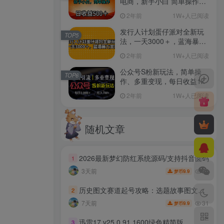
电商，新手小白 简单操作，
长期稳定 日收入500＋
2年前
1W+人已阅读
发行人计划蛋仔派对全新玩
TOP5
法，一天3000＋，蓝海暴力
变现
2年前
1W+人已阅读
公众号S粉新玩法，简单操
TOP6
作、多重变现，每日收益1k
2年前
1W+人已阅读
随机文章
2026最新梦幻防红系统源码/支持抖音圆码
1
20
3天前
9.9
梦币
历史图文赛道起号攻略：选题故事图文成片教学，掌握短视频发布高效运营技巧
2
31
7天前
9.9
梦币
迅雷17 v25.0.91.1600绿色精简版
3