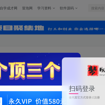
自学成才网
冒泡网
学习资料
软件源码
关注
0
扫码登录
使用
其它方式登录
或
注册