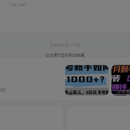
THE END
喜欢就支持一下吧
点赞
7
分享
收藏
原因
懒人领域·今日头条项目玩法，头条中视频项目，单号收益在50—500可批量￼