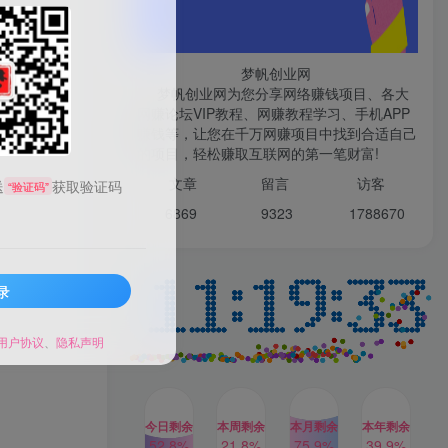
微信登录
梦帆创业网
梦帆创业网为您分享网络赚钱项目、各大
网赚论坛VIP教程、网赚教程学习、手机APP
赚钱等，让您在千万网赚项目中找到合适自己
TOP1
的项目，轻松赚取互联网的第一笔财富!
文章
留言 访客
送
获取验证码
“验证码”
1W+人已阅读
6869 9
323 1
788670
最新数字人书单号日400+创业粉，单日
变现五位数，市面卖5980附软件和...
录
多多视频撸收益最新玩法，
TOP2
高收益技术，单日变现
2000+，附赠全套技术资料
用户协议
、
隐私声明
2年前
1W+人已阅读
AI制作美女图片，暴力吸引
TOP3
男粉，收益轻松突破四位
数，操作简单 上手难度低
今日剩余
本周剩余
本月剩余
本年剩余
2年前
1W+人已阅读
52.8%
21.8%
75.9%
39.9%