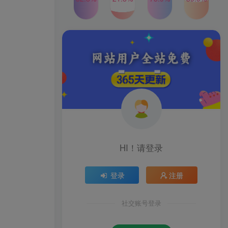
2024年最新玩法转转无货源
TOP4
电商，新手小白 简单操作，
长期稳定 日收入500＋
2年前
1W+人已阅读
发行人计划蛋仔派对全新玩
TOP5
法，一天3000＋，蓝海暴力
变现
2年前
1W+人已阅读
公众号S粉新玩法，简单操
TOP6
作、多重变现，每日收益1k
2年前
1W+人已阅读
HI！请登录
登录
注册
社交账号登录