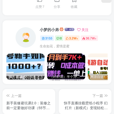
点赞
7
分享
收藏
小梦的小弟
关注
3155
0
3.2W+
36.7W+
生命如花，爱情是蜜
懒人领域·今日头条项目玩法，头条中视频项目，单号收益在50—500可批量￼
（9187期）半个月收益7K+，无脑搬砖，0成本做中间商，转手就赚钱，一单上百块，单…
上一篇
下一篇
新手装修避坑课2.0：装修之
快手直播挂载壁纸小程序 幻
前一定要做好功课（55节
灯片（新模式）变现轻松日
课）
入300+