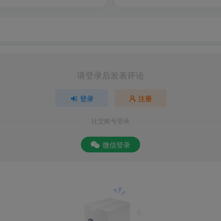
快捷。
点排队详情，实现跨越空间进行排队；主动收款、手机号转账，
名，就可向对方转账或发起收款，方便您的快捷的使用。
加密验证方式保护您账户安全，另外在登录密码和交易密码输入
请登录后发表评论
两种方式校验动账交易，为您的安全使用保驾护航。
登录
注册
社交账号登录
微信登录
您随时随地享用7×24小时的贴身金融服务。
约、大额取现预约、机票预订、酒店预订、存贷款利率查询、银