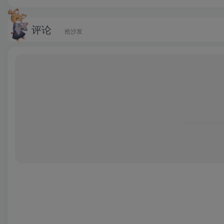
4、我的应用：添加服务功能快捷菜单，让您的使用方便
评论
5、齐商特色：排队预约可在营业时间内随时查询任一网
抢沙发
通齐商银行手机银行的情况下，只需输入对方手机号及姓
6、安全保障：采用登录密码验证、交易密码验证等多重
机键盘保护您的密码安全，同时采用了短信和电子密码器
软件特点
1、即需即用、贴身服务
我行手机银行与您一同步入银行服务“即需即用”时代，让
2、功能丰富、交易快捷
我行手机银行不仅涵盖柜面的基本金融服务，更有排队预