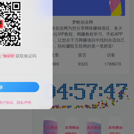
微信登录
梦帆创业网
梦帆创业网为您分享网络赚钱项目、各大
网赚论坛VIP教程、网赚教程学习、手机APP
赚钱等，让您在千万网赚项目中找到合适自己
TOP1
的项目，轻松赚取互联网的第一笔财富!
文章
留言 访客
送
获取验证码
“验证码”
1W+人已阅读
6869 9
323 1
788670
最新数字人书单号日400+创业粉，单日
变现五位数，市面卖5980附软件和...
录
多多视频撸收益最新玩法，
TOP2
高收益技术，单日变现
2000+，附赠全套技术资料
用户协议
、
隐私声明
2年前
1W+人已阅读
AI制作美女图片，暴力吸引
TOP3
男粉，收益轻松突破四位
数，操作简单 上手难度低
今日剩余
本周剩余
本月剩余
本年剩余
2年前
1W+人已阅读
79.3%
39.9%
80.0%
40.2%