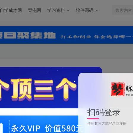
自学成才网
冒泡网
学习资料
软件源码
关注
0
3
扫码登录
使用
其它方式登录
或
注册