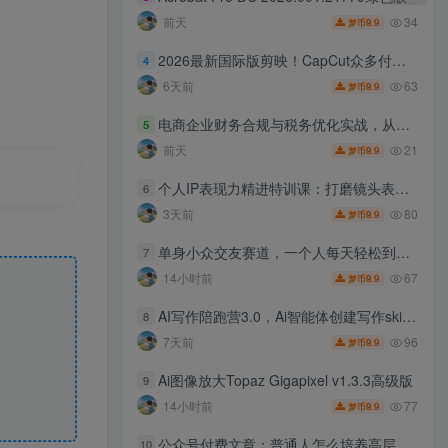
34
前天
9.9
梦币
2026最新国际版剪映！CapCut众多付费功能免费用，一键字幕识别/滤镜素材/AI智能功能自由了CapCut
4
63
6天前
9.9
梦币
电商企业财务合规与税务优化实战，从行业合规大势切入，系统梳理增值税、企业所得税、个税等全税种要点
5
21
前天
9.9
梦币
个人IP表现力精进特训课：打磨镜头表达与人设风格，靠情绪感染力打通变现路径
6
80
3天前
9.9
梦币
单身小众交友赛道，一个人每天轻松到手1000+，落地快、见效稳【揭秘】
7
67
14小时前
9.9
梦币
AI写作陪跑营3.0，Ai智能体创建写作skill（workbuddy）+人工手写模式（手搓模式），去除AI痕迹（头条号、公众号、百家号）（更新0730）
8
96
7天前
9.9
梦币
Ai图像放大Topaz Gigapixel v1.3.3高级版
9
77
14小时前
9.9
梦币
账户信息查
公众号付费文章：普通人怎么培养高层次思维
10