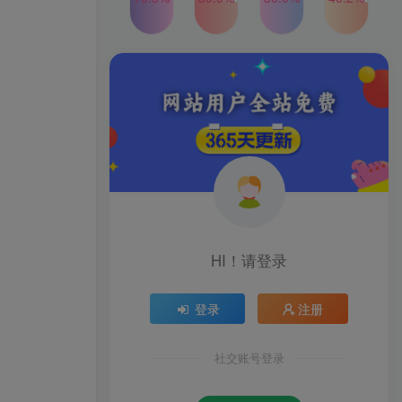
2024年最新玩法转转无货源
TOP4
电商，新手小白 简单操作，
长期稳定 日收入500＋
2年前
1W+人已阅读
发行人计划蛋仔派对全新玩
TOP5
法，一天3000＋，蓝海暴力
变现
2年前
1W+人已阅读
公众号S粉新玩法，简单操
TOP6
作、多重变现，每日收益1k
2年前
1W+人已阅读
HI！请登录
登录
注册
社交账号登录