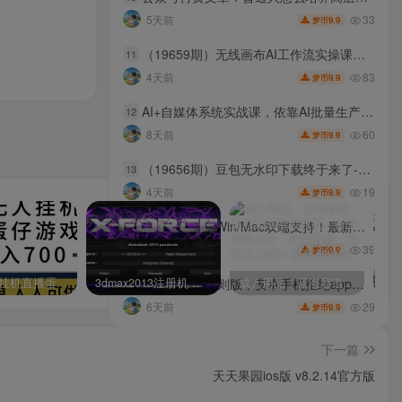
助注册、我
33
5天前
9.9
梦币
（19659期）无线画布AI工作流实操课｜ComfyUI双端教学，手把手搭建电商带货流程，一键批量产出图文短视频素材
11
83
4天前
9.9
梦币
约、公务
AI+自媒体系统实战课，依靠AI批量生产爆款内容，带你告别传统低效的自媒体创作模式，搭建专属AI工业化工作流
12
（安卓）两
60
8天前
9.9
梦币
（19656期）豆包无水印下载终于来了-更新！支持豆包图片/视频，15 秒视频配置本地账户管理及批量下载，浏览器拓展
13
19
4天前
9.9
梦币
（19679期）Win/Mac双端支持！最新永久终身版，支持老照片修复，图片变清晰无损放大工具，Aiarty Image Enhancer
14
动收款、二
39
3天前
9.9
梦币
快手无人挂机直播蛋仔游戏，一天收入700+流程简单人人可做（送10G素材）
3dmax2013注册机 附序列号和密钥含序列号和密钥，配合注册机，可以生成激活码，完美激活软件。
成人用品，蓝海赛道，重点渠道引流教程，行业深度分析，无需囤货，轻松月入5W+
李跳跳内置规则版，安卓手机拒绝app开屏广告，让app更干净
15
29
6天前
9.9
梦币
下一篇
天天果园ios版 v8.2.14官方版