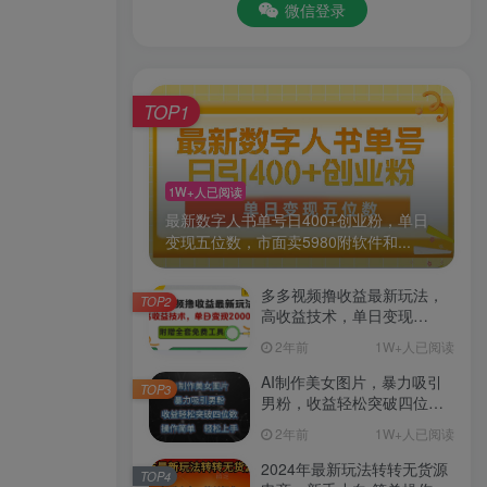
微信登录
TOP1
1W+人已阅读
最新数字人书单号日400+创业粉，单日
变现五位数，市面卖5980附软件和...
多多视频撸收益最新玩法，
TOP2
高收益技术，单日变现
2000+，附赠全套技术资料
2年前
1W+人已阅读
AI制作美女图片，暴力吸引
TOP3
男粉，收益轻松突破四位
数，操作简单 上手难度低
2年前
1W+人已阅读
2024年最新玩法转转无货源
TOP4