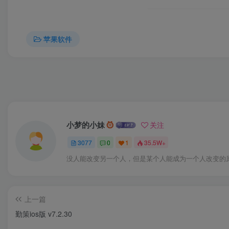
询、转账汇款、理财产品购买、资金归集、充值缴费、定
的贷款、个人设置、意见反馈、全国手机充值、预订酒店
苹果软件
齐商银行手机银行iphone版主要功能包括：我的账户
卡、主动收款、二维码、排队预约、自动理财、增值服务、个
种操作系统，服务范围为在我行开立金达卡账户的个人客
软件功能
小梦的小妹
关注
1、手机银行：我的账户、转账汇款、充值缴费、资金归
3077
0
1
35.5W+
维码、排队预约、自动理财和个人设置。
没人能改变另一个人，但是某个人能成为一个人改变的
2、金融助手：存贷款利率、外汇汇率、理财资讯、存贷
上一篇
3、公共服务：银行公告、优惠快讯、资费标准、网点查
勤策ios版 v7.2.30