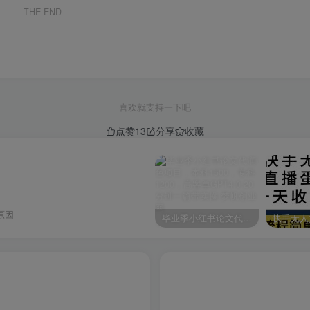
THE END
活互转、自动理财签约、排队预约、大额预约、公务卡管理、自
、机票预订等自助金融服务的系统。
、转账汇款、充值缴费、资金归集、我的贷款、理财产品、大额预
人设置、金融助手、公共服务等。目前支持IOS、Android
喜欢就支持一下吧
户。
点赞
13
分享
收藏
集、定活互转、我的贷款、、理财产品、大额预约、公务卡、主
原因
毕业季小红书论文代润色项目，本科1500，专科1200，高客单GPT4.0-20分钟一篇带实操
款计算器。
询、安全提示、联系我们、意见反馈、关于版本。