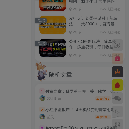
电商，新手小白 简单操作，
长期稳定 日收入500＋
2年前
1W+人已阅读
发行人计划蛋仔派对全新玩
TOP5
法，一天3000＋，蓝海暴力
变现
2年前
1W+人已阅读
公众号S粉新玩法，简单操
TOP6
作、多重变现，每日收益1k
2年前
1W+人已阅读
随机文章
付费文章：佛学第一弹，关于佛学，你只需要记住四个字
1
56
22小时前
9.9
梦币
小红书虚拟产品14天实战变现营第七期，打通从选品、原创产品、内容引流到多渠道成交全链路
2
72
前天
9.9
梦币
Acrobat Pro DC 2026.001.21779绿色版
3