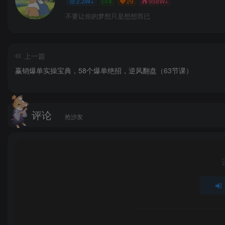
2.3W+
4
29
958W+
不要让你的梦想只是想想而已
上一篇
赢销爆单实操宝典，58个爆单绝招，逆风翻盘（63节课）
评论
抢沙发