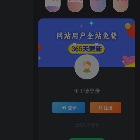
2024年最新玩法转转无货源
TOP4
电商，新手小白 简单操作，
长期稳定 日收入500＋
2年前
1W+人已阅读
发行人计划蛋仔派对全新玩
TOP5
法，一天3000＋，蓝海暴力
变现
2年前
1W+人已阅读
公众号S粉新玩法，简单操
TOP6
作、多重变现，每日收益1k
2年前
1W+人已阅读
HI！请登录
登录
注册
社交账号登录