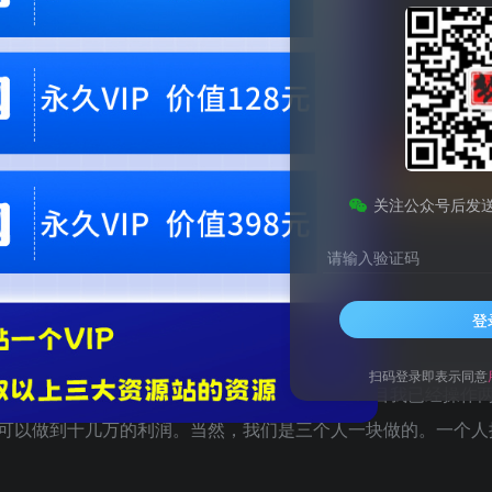
会员专属资源
免费
免费
黄金会员
钻石会员
您暂无购买权限，请
开通会员
关注公众号后发
请输入验证码
【揭秘】
登
扫码登录即表示同意
做到298元，每月轻松做到100单以上。这个项目我已经操作
可以做到十几万的利润。当然，我们是三个人一块做的。一个人