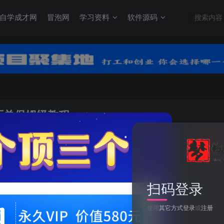
自学成才网
冒泡网
学习资料
软件源码
百单保姆级教程
关注
0
2
扫码登录
虚拟产品的高端玩法，一单298，每月一百单保姆级教程
使用
其它方式登录
或
注册
此内容为付费阅读，请付费后查看