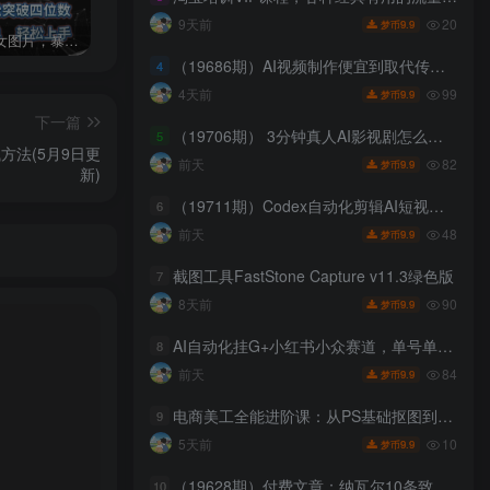
20
9天前
9.9
梦币
AI制作美女图片，暴力吸引男粉，收益轻松突破四位数，操作简单 上手难度低
2024年最新玩法转转无货源电商，新手小白 简单操作，长期稳定 日收入500＋
发行人计划蛋仔派对全新玩法，一天3000＋，蓝海暴力变现
（19686期）AI视频制作便宜到取代传统！教你做真人感内容，还能靠它赚外快（避开7个AI假脸坑）【原创双语字幕】
4
99
4天前
9.9
梦币
下一篇
（19706期） 3分钟真人AI影视剧怎么做？SD 2.0手把手完整制作流程｜Higgsfield 14天SD 2.0/2.5无限生成
5
方法(5月9日更
82
前天
9.9
梦币
新)
（19711期）Codex自动化剪辑AI短视频实战课｜DeepSeek V4 Pro多API联动，图文成片封装Skill全流程
6
48
前天
9.9
梦币
截图工具FastStone Capture v11.3绿色版
7
90
8天前
9.9
梦币
AI自动化挂G+小红书小众赛道，单号单月实测1.5w+，可多号矩阵操作【揭秘】
8
84
前天
9.9
梦币
电商美工全能进阶课：从PS基础抠图到首页装修，精通店铺全套视觉设计实操
9
10
5天前
9.9
梦币
（19628期）付费文章：纳瓦尔10条致富心法，跳出内卷打造被动收入实现财富复利增长
10