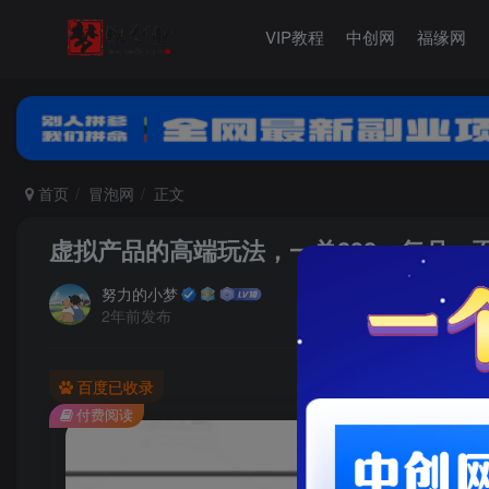
VIP教程
中创网
福缘网
首页
冒泡网
正文
虚拟产品的高端玩法，一单298，每月一
努力的小梦
2年前发布
百度已收录
付费阅读