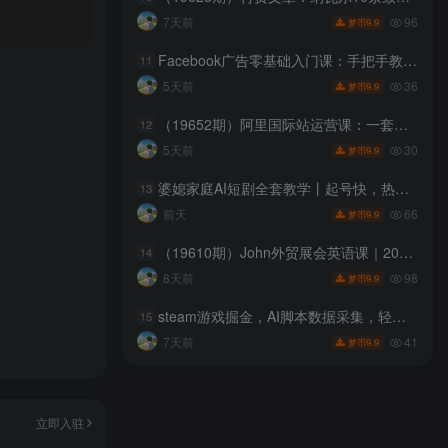
96
7天前
9.9
梦币
Facebook广告零基础入门课：手把手教学账号开户搭建，吃透广告架构与数据分析调整
11
36
5天前
9.9
梦币
（19652期）阿里国际站运营课：一套基于AI与2026新算法的阿里国际站全链路精细化运营SOP与方法论(更新)
12
30
5天前
9.9
梦币
婆媳家庭AI短剧全套教学丨起号快，热门吸引女性粉丝，商单广告、橱窗带货、收徒裂变、伙伴分成等
13
66
前天
9.9
梦币
（19610期）John外贸展会英语课｜2026全套音频配套文档，13大业务模块加三类实景对话搞定外商洽谈沟通
14
98
8天前
9.9
梦币
steam游戏掘金，AI脚本数据采集，轻松月入过1W，每7天收益20-80%【揭秘】
15
41
7天前
9.9
梦币
立即入驻