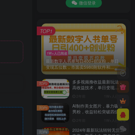
微信登录
TOP1
1W+人已阅读
最新数字人书单号日400+创业粉，单日
变现五位数，市面卖5980附软件和...
多多视频撸收益最新玩法，
TOP2
高收益技术，单日变现
2000+，附赠全套技术资料
2年前
1W+人已阅读
AI制作美女图片，暴力吸引
TOP3
男粉，收益轻松突破四位
数，操作简单 上手难度低
2年前
1W+人已阅读
2024年最新玩法转转无货源
TOP4