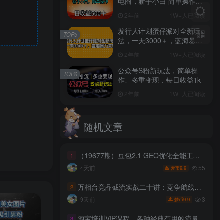
电商，新手小白 简单操作，
长期稳定 日收入500＋
2年前
1W+人已阅读
发行人计划蛋仔派对全新玩
TOP5
法，一天3000＋，蓝海暴力
变现
2年前
1W+人已阅读
公众号S粉新玩法，简单操
TOP6
作、多重变现，每日收益1k
2年前
1W+人已阅读
随机文章
（19677期）豆包2.1 GEO优化全能工具箱（行业通用版）v1.0
1
55
4天前
9.9
梦币
万相台竞品截流实战二十讲：竞争航线搭建投放计划，抢占同行流量稳固店铺免费访客
2
3
9天前
9.9
梦币
淘宝培训VIP课程，各种经典有用的流量获取秘籍，从淘宝新店到天猫店铺的实战教程（更新7月29日）
3