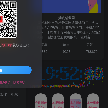
微信登录
梦帆创业网
梦帆创业网为您分享网络赚钱项目、各大
网赚论坛VIP教程、网赚教程学习、手机APP
TOP1
赚钱等，让您在千万网赚项目中找到合适自己
先开通会员
的项目，轻松赚取互联网的第一笔财富!
文章
留言 访客
送
获取验证码
“验证码”
1W+人已阅读
6869 9
323 1
788670
最新数字人书单号日400+创业粉，单日
变现五位数，市面卖5980附软件和...
录
多多视频撸收益最新玩法，
TOP2
高收益技术，单日变现
2000+，附赠全套技术资料
用户协议
、
隐私声明
2年前
1W+人已阅读
两三年了。
AI制作美女图片，暴力吸引
TOP3
操作，把项
男粉，收益轻松突破四位
数，操作简单 上手难度低
今日剩余
本周剩余
本月剩余
本年剩余
2年前
1W+人已阅读
17.2%
31.0%
78.0%
40.0%