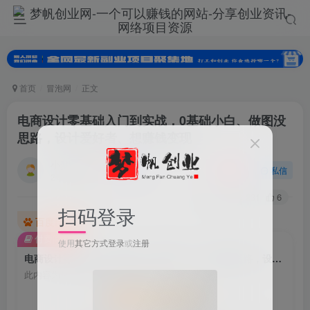
首页
冒泡网
正文
电商设计零基础入门到实战，0基础小白、做图没
思路，设计爱好者、想赚钱变现
小梦的小弟
关注
私信
2年前发布
0
231
6
扫码登录
百度已收录
付费阅读
使用
其它方式登录
或
注册
电商设计零基础入门到实战，0基础小白、做图没思路，设计爱好者、想赚钱变现
此内容为付费阅读，请付费后查看
会员专属资源