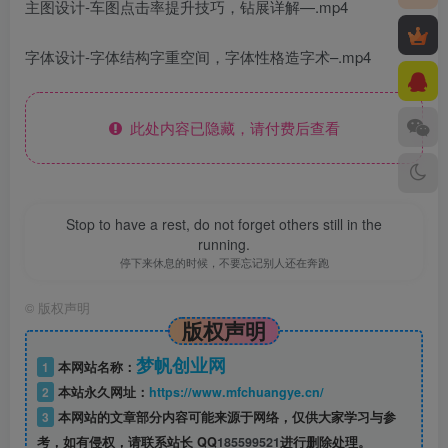
主图设计-车图点击率提升技巧，钻展详解—.mp4
字体设计-字体结构字重空间，字体性格造字术–.mp4
此处内容已隐藏，请付费后查看
Stop to have a rest, do not forget others still in the
running.
停下来休息的时候，不要忘记别人还在奔跑
©
版权声明
版权声明
梦帆创业网
1
本网站名称：
2
本站永久网址：
https://www.mfchuangye.cn/
3
本网站的文章部分内容可能来源于网络，仅供大家学习与参
考，如有侵权，请联系站长 QQ
185599521
进行删除处理。