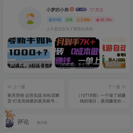
小梦的小弟
关注
3155
0
3.2W+
36.7W+
人不是仅仅为了爱而生存的
懒人领域·今日头条项目玩法，头条中视频项目，单号收益在50—500可批量￼
（9187期）半个月收益7K+，无脑搬砖，0成本做中间商，转手就赚钱，一单上百块，单…
上一篇
下一篇
家具营销·运营实战 轻松卖断
（10718期）一个做了就赚
货-打造高销量的家具账号
钱的项目，最强赚差价玩
(短视频+直播+人物IP)
法，有手就会，详细教程
评论
抢沙发