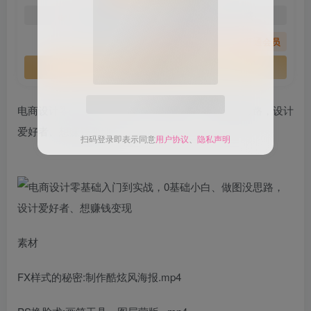
免费
免费
黄金会员
钻石会员
您暂无购买权限，请先开通会员
开通会员
关注公众号后发送
获取验证码
“验证码”
电商设计零基础入门到实战，0基础小白、做图没思路，设计
请输入验证码
爱好者、想赚钱变现
登录
扫码登录即表示同意
用户协议
、
隐私声明
素材
FX样式的秘密:制作酷炫风海报.mp4