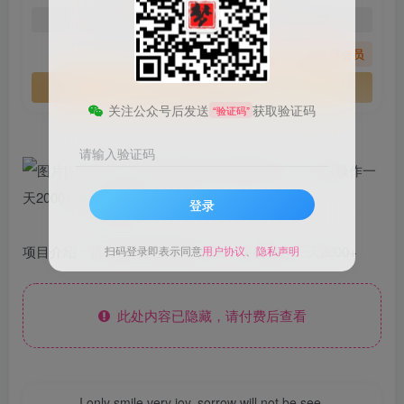
免费
免费
黄金会员
钻石会员
您暂无购买权限，请先开通会员
开通会员
关注公众号后发送
获取验证码
“验证码”
请输入验证码
登录
项目介绍：抖音发行人野路子玩法，手机操作一天2000+
扫码登录即表示同意
用户协议
、
隐私声明
此处内容已隐藏，请付费后查看
better late than never.