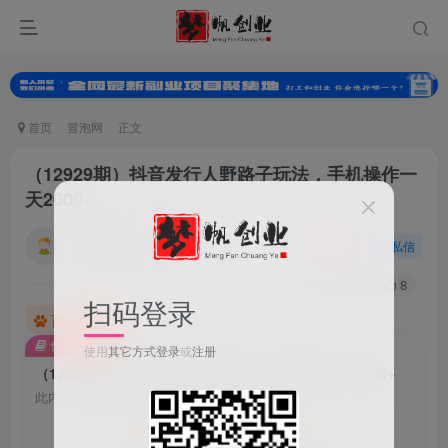
首页
冒泡网
正文
（12929期）抖音发行人野路子玩法，手机操作一
天2000+
小梦的小妹
关注
私信
2年前发布
0
300
8
扫码登录
百度已收录
付费阅读
使用
其它方式登录
或
注册
（12929期）抖音发行人野路子玩法，手机操作一天2000+
此内容为付费阅读，请付费后查看
会员专属资源