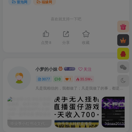
冒泡网
福缘网
喜欢就支持一下吧
点赞
8
分享
收藏
小梦的小妹
关注
3077
0
1
35.5W+
凡是我相信的，我都做了；凡是我做了的事，都是全身心地投入去做的
毕业季小红书论文代润色项目，本科1500，专科1200，高客单GPT4.0-20分钟一篇带实操
快手无人挂机直播蛋仔游戏，一天收入700+流程简单人人可做（送10G素材）