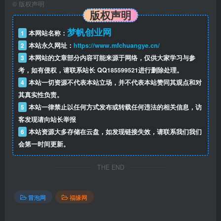
©
版权声明
36：第三十六节课dou+本地推的使用方法.mp4
版权声明
梦帆创业网
1
本网站名称：
2
本站永久网址：
https://www.mfchuangye.cn/
此处内容已隐藏，请付费后查看
3
本网站的文章部分内容可能来源于网络，仅供大家学习与参
考，如有侵权，请联系站长 QQ
185599521
进行删除处理。
4
本站一切资源不代表本站立场，并不代表本站赞同其观点和对
其真实性负责。
5
本站一律禁止以任何方式发布或转载任何违法的相关信息，访
客发现请向站长举报
6
本站资源大多存储在云盘，如发现链接失效，请联系我们我们
会第一时间更新。
THE END
冒泡网
福缘网