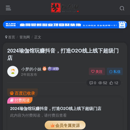
首页
冒泡网
正文
2024瑜伽馆玩赚抖音，打造O2O线上线下超级门
店
小梦的小妹
关注
私信
2年前发布
0
52
12
百度已收录
扫码登录
付费阅读
使用
其它方式登录
或
注册
2024瑜伽馆玩赚抖音，打造O2O线上线下超级门店
此内容为付费阅读，请付费后查看
会员专属资源