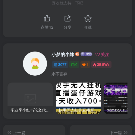
喜欢就支持一下吧
点赞
12
分享
收藏
小梦的小妹
关注
3077
0
1
35.5W+
永不言弃
毕业季小红书论文代润色项目，本科1500，专科1200，高客单GPT4.0-20分钟一篇带实操
快手无人挂机直播蛋仔游戏，一天收入700+流程简单人人可做（送10G素材）
上一篇
下一篇