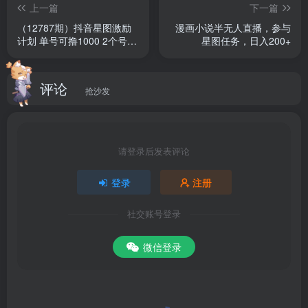
上一篇
下一篇
├── 54.巧用方言口音配音.mp4
（12787期）抖音星图激励
漫画小说半无人直播，参与
计划 单号可撸1000 2个号
星图任务，日入200+
├── 30.第14课：方便粉面短视频实战.mp4
2000 多号多得 简单易学
├── 58.真人出境信念感建立.mp4
评论
抢沙发
├── 43.原创拍摄暖宝宝实战.mp4
├── 66.出境人物记忆点打造.mp4
请登录后发表评论
├── 68.馋嘴小妞妞.mp4
登录
注册
├── 34.短视频原创制作重要性.mp4
社交账号登录
微信登录
├── 53.短视频声音如何录制.mp4
├── 15.第15课：意大利面图文实战.mp4