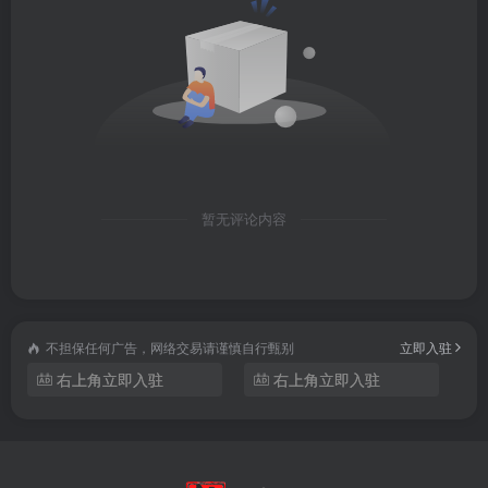
├── 81.小果粒吖.mp4
├── 55.如何进行声音美化加工.mp4
├── 63.真人出境灯光布景.mp4
├── 41.原创拍摄运镜技巧.mp4
暂无评论内容
├── 18.第2课：纸巾短视频实战.mp4
├── 52.口播文案应如何调整.mp4
├── 17.第1课：垃圾袋短视频实战.mp4
不担保任何广告，网络交易请谨慎自行甄别
立即入驻
右上角立即入驻
右上角立即入驻
├── 40.原创拍摄双灯光布景.mp4
├── 69.大楠子.mp4