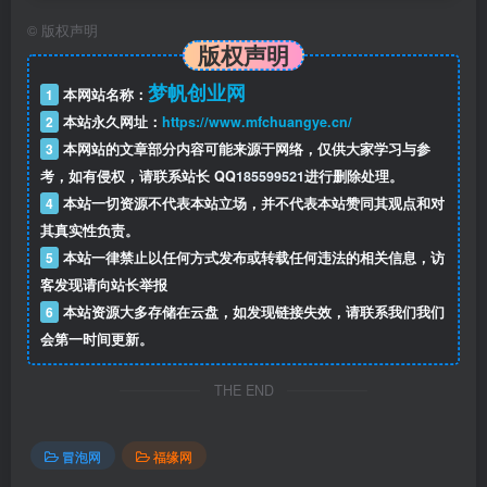
├── 22.第6课：调料短视频实战.mp4
©
版权声明
版权声明
├── 23.第7课：洗衣凝珠短视频实战.mp4
梦帆创业网
1
本网站名称：
├── 11.第11课：牙膏图文实战.mp4
2
本站永久网址：
https://www.mfchuangye.cn/
3
本网站的文章部分内容可能来源于网络，仅供大家学习与参
├── 64.真人出境背景搭建.mp4
考，如有侵权，请联系站长 QQ
185599521
进行删除处理。
4
本站一切资源不代表本站立场，并不代表本站赞同其观点和对
├── 76.是彤彤吖.mp4
其真实性负责。
5
本站一律禁止以任何方式发布或转载任何违法的相关信息，访
├── 70.大妮子超爱吃.mp4
客发现请向站长举报
6
本站资源大多存储在云盘，如发现链接失效，请联系我们我们
├── 45.原创拍摄湿巾实战.mp4
会第一时间更新。
├── 35.原创视频拍摄常用道具.mp4
THE END
├── 80.香香的零食小屋.mp4
冒泡网
福缘网