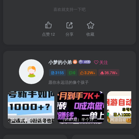
├── 44.原创拍摄暖青汁实战.mp4
喜欢就支持一下吧
├── 31.第15课：意大利面短视频实战.mp4
├── 65.真人出境形象包装.mp4
点赞
12
分享
收藏
├── 12.第12课：方便粉面图文实战.mp4
小梦的小弟
关注
├── 62.真人动态氛围拍摄.mp4
3155
0
3.2W+
36.7W+
├── 27.第11课：辣条短视频实战.mp4
愿你永远活的像个孩子
├── 49.原创拍摄薄荷糖实战.mp4
├── 47.原创拍摄家居布景实战.mp4
懒人领域·今日头条项目玩法，头条中视频项目，单号收益在50—500可批量￼
（9187期）半个月收益7K+，无脑搬砖，0成本做中间商，转手就赚钱，一单上百块，单…
├── 67.真人出境运镜技巧.mp4