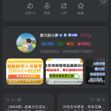
点赞
10
赞赏
分享
收藏
努力的小梦
关注
2.3W+
4
29
958W+
永远面向阳光，这样你就看不见阴影了
最新数字人书单号日400+创业粉，单日变现五位数，市面卖5980附软件和详…
多多视频撸收益最新玩法，高收益技术，单日变现2000+，附赠全套技术资料
上一篇
下一篇
（9654期）超暴力引流法，
抖音玄学赛道，简单无脑，