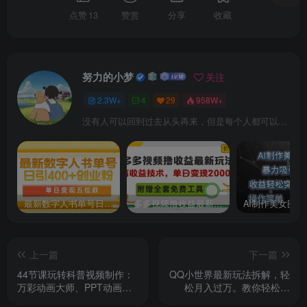
点赞
13
赞赏
分享
收藏
努力的小梦
关注
2.3W+
4
29
958W+
没有人可以回到过去从头再来，但是每个人都可以从今天开始，创造一个全新的结局
最新数字人书单号日400+创业粉，单日变现五位数，市面卖5980附软件和详…
多多视频撸收益最新玩法，高收益技术，单日变现2000+，附赠全套技术资料
上一篇
下一篇
44节课玩转科普视频制作：
QQ小世界最新玩法拆解，轻
万彩动画大师、PPT动画、
松月入过万。教你轻松引
剪映视频剪辑，一课搞定科
粉，小白也能拿上手