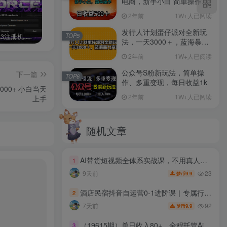
电商，新手小白 简单操作，
长期稳定 日收入500＋
2年前
1W+人已阅读
发行人计划蛋仔派对全新玩
TOP5
3dmax2013注册机 附序列号和密钥含序列号和密钥，配合注册机，可以生成激活码，完美激活软件。
成人用品，蓝海赛道，重点渠道引流教程，行业深度分析，无需囤货，轻松月入5W+
游戏搬砖赚钱副业项目，日入1000+ 可矩阵操作
法，一天3000＋，蓝海暴力
变现
2年前
1W+人已阅读
公众号S粉新玩法，简单操
下一篇
TOP6
作、多重变现，每日收益1k
2年前
1W+人已阅读
上手
随机文章
AI带货短视频全体系实战课，不用真人出镜，复刻全网爆款、全品类通用，国内抖音+海外TK双赛道变现
1
23
9天前
9.9
梦币
酒店民宿抖音自运营0-1进阶课｜专属行业打法、免费流量+直播成交+榜单SEO全链路落地
2
92
7天前
9.9
梦币
（19615期）单日收入80+，全程托管Ai操作，时间自由，当天见收益，新人2天全部学会！
3