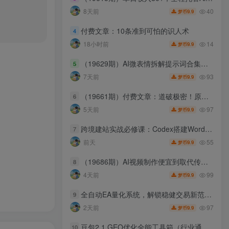
40
8天前
9.9
梦币
付费文章：10条准到可怕的识人术
4
14
18小时前
9.9
梦币
（19629期）AI微表情拆解提示词合集，精准调控AI角色表情，告别塑料感、AI面瘫脸。
5
93
7天前
9.9
梦币
（19661期）付费文章：道破极密！原来这个时代，打开你自己的财富和前途，有如此清晰简单的思路？
6
97
5天前
9.9
梦币
跨境建站实战必修课：Codex搭建WordPress站点，关键词外链打造谷歌流量阵地
7
55
前天
9.9
梦币
（19686期）AI视频制作便宜到取代传统！教你做真人感内容，还能靠它赚外快（避开7个AI假脸坑）【原创双语字幕】
8
99
4天前
9.9
梦币
全自动EA量化系统，解锁稳健交易新范式，24小时不断交易，日入500+，当天收益当天到账，无需熬夜盯盘，解放双手，时间自由【揭秘】
9
97
2天前
9.9
梦币
豆包2.1 GEO优化全能工具箱（行业通用版）v1.0，会复制粘贴即可，无需技术背景
10