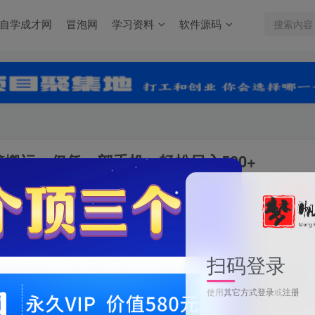
自学成才网
冒泡网
学习资料
软件源码
脑搬运。仅凭一部手机，轻松日入500+
关注
0
扫码登录
微信聊天表情包2.0新玩法，适合小白 无脑搬运。仅凭一部手机，轻松日入
使用
其它方式登录
或
注册
此内容为付费资源，请付费后查看