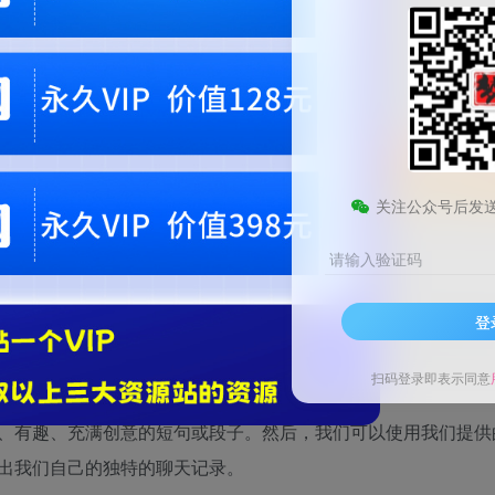
会员专属资源
免费
免费
黄金会员
钻石会员
您暂无购买权限，请
开通会员
关注公众号后发
请输入验证码
登
新玩法，适合0基础小白，无脑搬运。仅凭一部手机，轻松日入50
包玩法，让你的表情包在聊天记录中引爆
扫码登录即表示同意
、有趣、充满创意的短句或段子。然后，我们可以使用我们提供
出我们自己的独特的聊天记录。