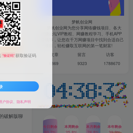
微信登录
梦帆创业网
梦帆创业网为您分享网络赚钱项目、各大
网赚论坛VIP教程、网赚教程学习、手机APP
TOP1
赚钱等，让您在千万网赚项目中找到合适自己
先开通会员
的项目，轻松赚取互联网的第一笔财富!
文章
留言 访客
送
获取验证码
“验证码”
1W+人已阅读
6869 9
323 1
788670
最新数字人书单号日400+创业粉，单日
变现五位数，市面卖5980附软件和...
录
多多视频撸收益最新玩法，
0+》，与
TOP2
高收益技术，单日变现
2000+，附赠全套技术资料
用户协议
、
隐私声明
2年前
1W+人已阅读
AI制作美女图片，暴力吸引
TOP3
的破解版聊
男粉，收益轻松突破四位
数，操作简单 上手难度低
今日剩余
本周剩余
本月剩余
本年剩余
2年前
1W+人已阅读
80.7%
25.8%
76.8%
39.9%