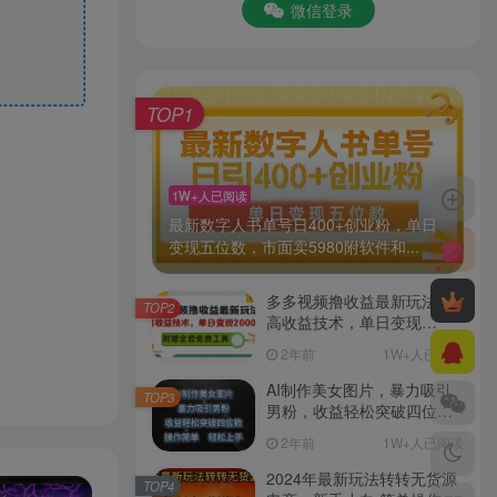
微信登录
TOP1
1W+人已阅读
最新数字人书单号日400+创业粉，单日
变现五位数，市面卖5980附软件和...
多多视频撸收益最新玩法，
TOP2
高收益技术，单日变现
2000+，附赠全套技术资料
2年前
1W+人已阅读
AI制作美女图片，暴力吸引
TOP3
男粉，收益轻松突破四位
数，操作简单 上手难度低
2年前
1W+人已阅读
2024年最新玩法转转无货源
TOP4