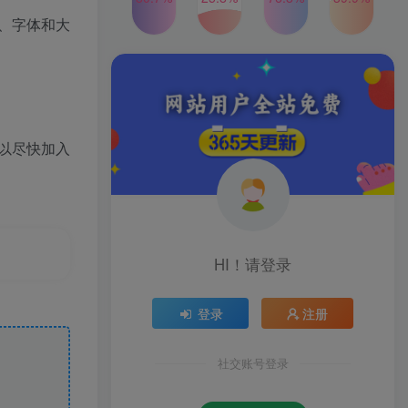
2024年最新玩法转转无货源
TOP4
、字体和大
电商，新手小白 简单操作，
长期稳定 日收入500＋
2年前
1W+人已阅读
发行人计划蛋仔派对全新玩
TOP5
法，一天3000＋，蓝海暴力
变现
2年前
1W+人已阅读
以尽快加入
公众号S粉新玩法，简单操
TOP6
作、多重变现，每日收益1k
2年前
1W+人已阅读
HI！请登录
登录
注册
社交账号登录