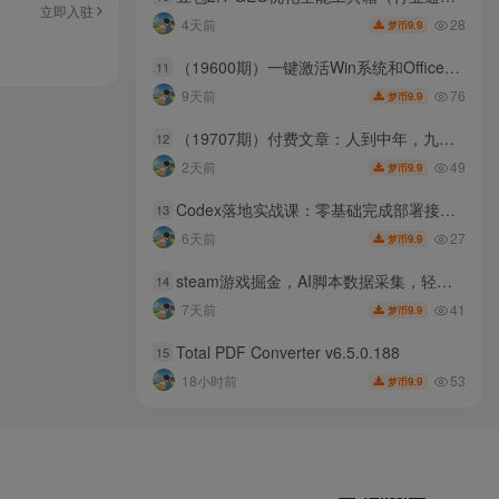
立即入驻
28
4天前
9.9
梦币
（19600期）一键激活Win系统和Office办公软件，最强电脑激活KMS HUE工具，免费永久可用，支持win系统使用
11
76
9天前
9.9
梦币
（19707期）付费文章：人到中年，九个可能帮助你延长寿命的习惯
12
49
2天前
9.9
梦币
Codex落地实战课：零基础完成部署接入，活用任务规划拓展办公创作能力
13
27
6天前
9.9
梦币
steam游戏掘金，AI脚本数据采集，轻松月入过1W，每7天收益20-80%【揭秘】
14
41
7天前
9.9
梦币
Total PDF Converter v6.5.0.188
15
53
18小时前
9.9
梦币