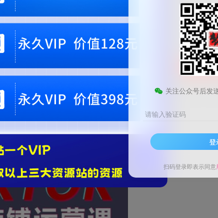
9.9
99
梦币
梦币
免费
免费
黄金会员
钻石会员
立即
您当前未登录！建议登陆后购买，可保存购买订单。微信支付联系微信：chen1855
关注公众号后发
请输入验证码
登
扫码登录即表示同意