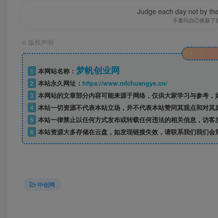
│ 02.如何用软件找到爆品.mp4
Judge each day not by the
不要问自己收获了
│ 03.如何测品.mp4
©
版权声明
│
梦帆创业网
1
本网站名称：
├─06.上架篇
2
本站永久网址：
https://www.mfchuangye.cn/
3
本网站的文章部分内容可能来源于网络，仅供大家学习与参考，如
│ 01.产品如何定价.mp4
4
本站一切资源不代表本站立场，并不代表本站赞同其观点和对其
5
本站一律禁止以任何方式发布或转载任何违法的相关信息，访客
│ 02.如何编辑产品.mp4
6
本站资源大多存储在云盘，如发现链接失效，请联系我们我们会
│ 03.如何设置sku.mp4
│ 04.如何设置商品活动.mp4
中创网
│ 05.如何优化主图详情页.mp4