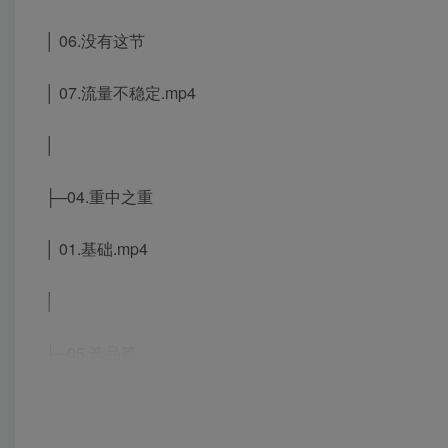
│ 06.没有这节
│ 07.流量不稳定.mp4
│
├─04.重中之重
│ 01.基础.mp4
│
├─05.选品篇
│ 01.如何选择合适自己的赛道.mp4