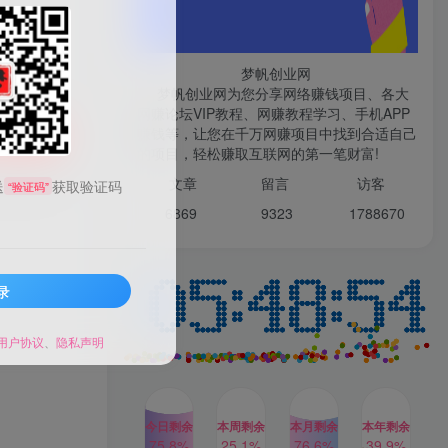
微信登录
梦帆创业网
梦帆创业网为您分享网络赚钱项目、各大
网赚论坛VIP教程、网赚教程学习、手机APP
赚钱等，让您在千万网赚项目中找到合适自己
TOP1
购买
的项目，轻松赚取互联网的第一笔财富!
99521
文章
留言 访客
送
获取验证码
“验证码”
1W+人已阅读
6869 9
323 1
788670
最新数字人书单号日400+创业粉，单日
变现五位数，市面卖5980附软件和...
录
多多视频撸收益最新玩法，
TOP2
高收益技术，单日变现
2000+，附赠全套技术资料
用户协议
、
隐私声明
2年前
1W+人已阅读
AI制作美女图片，暴力吸引
TOP3
男粉，收益轻松突破四位
数，操作简单 上手难度低
今日剩余
本周剩余
本月剩余
本年剩余
2年前
1W+人已阅读
75.8%
25.1%
76.6%
39.9%