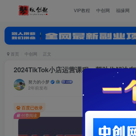
VIP教程
中创网
福缘网
首页
中创网
正文
2024TikTok小店运营课程，帮助你解
努力的小梦
2年前发布
百度已收录
付费阅读