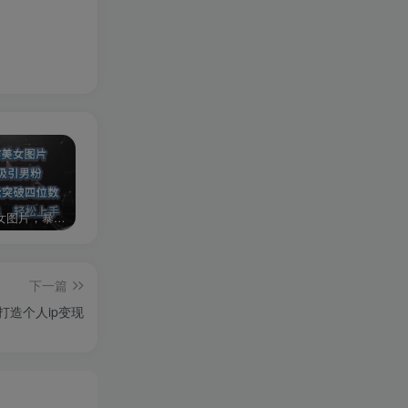
AI制作美女图片，暴力吸引男粉，收益轻松突破四位数，操作简单 上手难度低
2024年最新玩法转转无货源电商，新手小白 简单操作，长期稳定 日收入500＋
发行人计划蛋仔派对全新玩法，一天3000＋，蓝海暴力变现
下一篇
打造个人ip变现