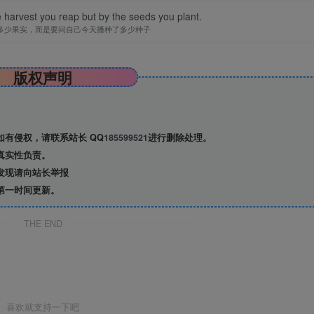
 harvest you reap but by the seeds you plant.
多少果实，而是要问自己今天播种了多少种子
版权声明
有侵权，请联系站长 QQ
185599521
进行删除处理。
真实性负责。
发现请向站长举报
第一时间更新。
THE END
喜欢就支持一下吧