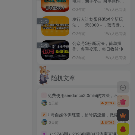
电商，新手小白 简单操作，
长期稳定 日收入500＋
2年前
1W+人已阅读
发行人计划蛋仔派对全新玩
TOP5
法，一天3000＋，蓝海暴力
变现
2年前
1W+人已阅读
公众号S粉新玩法，简单操
TOP6
作、多重变现，每日收益1k
2年前
1W+人已阅读
随机文章
免费使用seedance2.0mini的方法，不能真人，可以无限10秒视频，9图+3音频参考
1
21
2天前
9.9
梦币
U哥自媒体训练营，起号搞流量，做爆款，掌握稳定做号能力，把自媒体变成可持续稳定的增收渠道
2
16
2天前
9.9
梦币
（19746期）2026电商04期淘宝直通车课｜关键词爆打矩阵，多计划低出价，新品爆款差异化投放实操教学
3