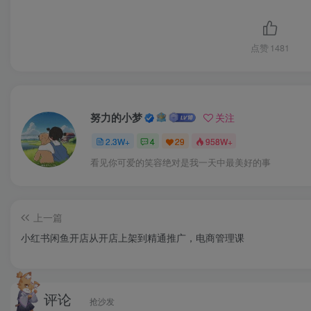
│
点赞
1481
此处
努力的小梦
关注
2.3W+
4
29
958W+
看见你可爱的笑容绝对是我一天中最美好的事
上一篇
小红书闲鱼开店从开店上架到精通推广，电商管理课
评论
抢沙发