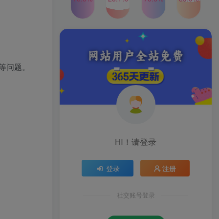
2024年最新玩法转转无货源
TOP4
电商，新手小白 简单操作，
长期稳定 日收入500＋
2年前
1W+人已阅读
发行人计划蛋仔派对全新玩
TOP5
法，一天3000＋，蓝海暴力
变现
店等问题。
2年前
1W+人已阅读
公众号S粉新玩法，简单操
TOP6
作、多重变现，每日收益1k
2年前
1W+人已阅读
HI！请登录
登录
注册
社交账号登录