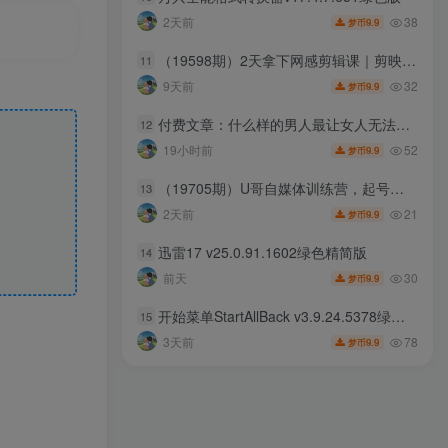
38
2天前
9.9
梦币
（19598期）2天拿下网感剪辑课｜剪映基础操作全套教学，网感音效文字动画，高阶特效调色接单完整实操指南
11
32
9天前
9.9
梦币
付费文章：什么样的男人最让女人无法抵抗？
12
52
19小时前
9.9
梦币
（19705期）U哥自媒体训练营，起号搞流量，做爆款，培养做自媒体能力
13
21
2天前
9.9
梦币
迅雷17 v25.0.91.1602绿色精简版
14
30
前天
9.9
梦币
开始菜单StartAllBack v3.9.24.5378绿色版
15
78
3天前
9.9
梦币