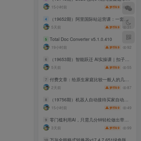
11
15小时前
9.9
梦币
（19652期）阿里国际站运营课：一套基于AI与2026新算法的阿里国际站全链路精细化运营SOP与方法论(更新)
4
31
5天前
9.9
梦币
Total Doc Converter v5.1.0.410
5
92
19小时前
9.9
梦币
（19653期）智能跃迁 AI实操课｜扣子工作流小红书图文搭建，cherrystudio知识库openclaw飞书机器人全套自动化实操教学
6
55
5天前
9.9
梦币
付费文章：给原生家庭比较一般人的几点建议
7
87
2天前
9.9
梦币
（19756期）机器人自动接待买家自动发货，跟着系统学拼多多虚拟月入1-5万
8
49
15小时前
9.9
梦币
零门槛利用AI，只需几分钟轻松做出带货短视频，一部手机批量做出精品视频，月入万元
9
99
3天前
9.9
梦币
万兴全能格式转换器v17.4.7.651绿色版
10