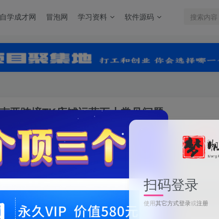
自学成才网
冒泡网
学习资料
软件源码
决东南亚跨境TK店铺运营五大常见问题
关注
0
4755
扫码登录
2024TikTok小店运营课程，帮助你解决东南亚跨境TK店铺运营五大常见
使用
其它方式登录
或
注册
此内容为付费阅读，请付费后查看