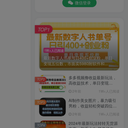
微信登录
TOP1
1W+人已阅读
最新数字人书单号日400+创业粉，单日
变现五位数，市面卖5980附软件和...
多多视频撸收益最新玩法，
TOP2
高收益技术，单日变现
2000+，附赠全套技术资料
2年前
1W+人已阅读
AI制作美女图片，暴力吸引
TOP3
男粉，收益轻松突破四位
数，操作简单 上手难度低
2年前
1W+人已阅读
2024年最新玩法转转无货源
TOP4