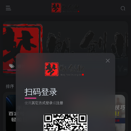
赚钱
共4篇
排序
更新
浏览
点赞
评论
扫码登录
使用
其它方式登录
或
注册