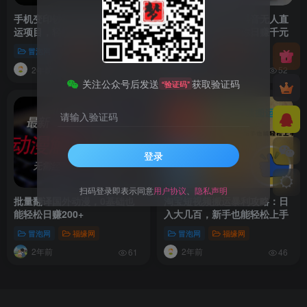
手机变印钞机：百家号无脑搬
防封攻略大揭秘：抖音无人直
运项目，轻松日赚200+
播带货全指南，助你日赚千元
冒泡网
福缘网
冒泡网
福缘网
2年前
2年前
239
52
关注公众号后发送
获取验证码
“验证码”
请输入验证码
登录
扫码登录即表示同意
用户协议
、
隐私声明
批量翻译国外动漫，0基础也
淘宝短视频搬运暴利攻略：日
能轻松日赚200+
入大几百，新手也能轻松上手
冒泡网
福缘网
冒泡网
福缘网
2年前
2年前
61
46