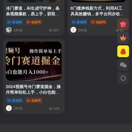
冷门赛道，AI生成守护神，条
0门槛挣钱新方式，利用AI工
条视频爆款，易上手，获取睡
具高效赚钱，多平台同步收
后收入
益，实现躺赚
冒泡网
福缘网
冒泡网
福缘网
2年前
2年前
357
43
2024视频号冷门赛道掘金，操
作简单轻松上手，小白也能月
入1000+
冒泡网
福缘网
2年前
104