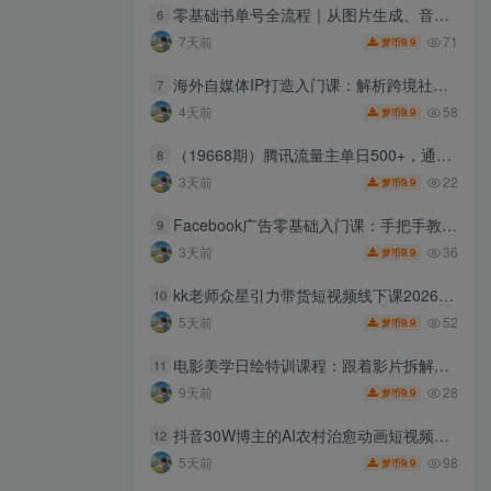
零基础书单号全流程｜从图片生成、音频制作、剪辑成片到账号发布，手把手实操教学，全套热门玩法+实战案例拆解
6
71
7天前
9.9
梦币
海外自媒体IP打造入门课：解析跨境社媒运营逻辑，零基础搭建全球个人流量资产
7
58
4天前
9.9
梦币
（19668期）腾讯流量主单日500+，通过搭建实用工具类小程序，达到稳定躺赚腾讯广告收益
8
22
3天前
9.9
梦币
Facebook广告零基础入门课：手把手教学账号开户搭建，吃透广告架构与数据分析调整
9
36
3天前
9.9
梦币
kk老师众星引力带货短视频线下课2026年，带货短视频实战全流程
10
52
5天前
9.9
梦币
电影美学日绘特训课程：跟着影片拆解画面构图，每日速写训练夯实绘画功底
11
28
9天前
9.9
梦币
抖音30W博主的AI农村治愈动画短视频全套课｜单条涨粉1W，0基础解锁伙伴计划+精选收益，日入400+
12
98
5天前
9.9
梦币