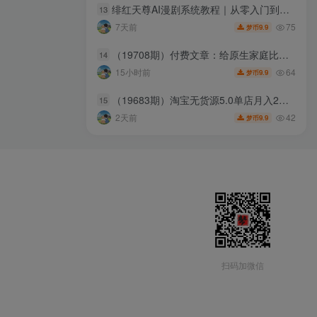
绯红天尊AI漫剧系统教程｜从零入门到精通，工具运用+剧本创作+爆款逻辑+提示词素材+镜头剪辑，全套爆款漫剧落地实战课
13
75
7天前
9.9
梦币
（19708期）付费文章：给原生家庭比较一般人的几点建议，打破阶层局限，实现个人与家族代际向上跃升
14
64
15小时前
9.9
梦币
（19683期）淘宝无货源5.0单店月入2万-更新2026：开店防骗到下单发货，蓝海选品+三店循环玩法全掌握
15
42
2天前
9.9
梦币
扫码加微信