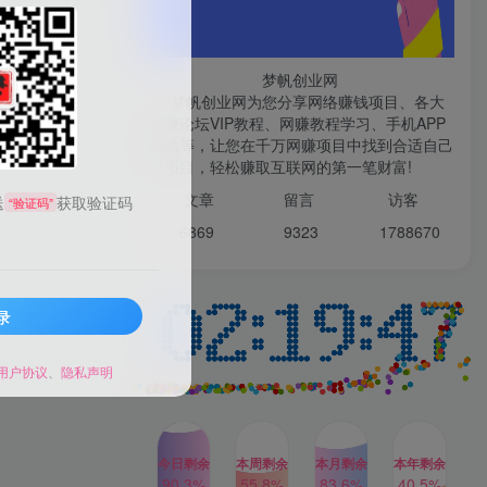
梦帆创业网
梦帆创业网为您分享网络赚钱项目、各大
网赚论坛VIP教程、网赚教程学习、手机APP
赚钱等，让您在千万网赚项目中找到合适自己
的项目，轻松赚取互联网的第一笔财富!
文章
留言 访客
送
获取验证码
“验证码”
6869 9
323 1
788670
录
用户协议
、
隐私声明
今日剩余
本周剩余
本月剩余
本年剩余
90.3%
55.8%
83.6%
40.5%