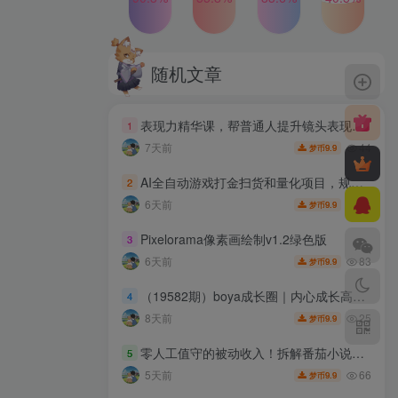
随机文章
表现力精华课，帮普通人提升镜头表现力，把公域流量稳稳转化为自身商业资产
1
44
7天前
9.9
梦币
AI全自动游戏打金扫货和量化项目，规模化运营日入10张，深耕三年稳定老项目！【揭秘】
2
21
6天前
9.9
梦币
Pixelorama像素画绘制v1.2绿色版
3
83
6天前
9.9
梦币
（19582期）boya成长圈｜内心成长高级表达AI自媒体三合一，消解内耗挖掘天赋，镜头沟通AI指令短视频全流程教学
4
25
8天前
9.9
梦币
零人工值守的被动收入！拆解番茄小说达人挂G底层賺钱逻辑，日入1000+，全程傻瓜式落地【揭秘】
5
66
5天前
9.9
梦币