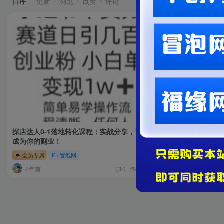
排序
更新
浏览
点赞
评论
探店达人0-1落地转化课程：实战分享，让探店
成为你的副业！
会员专属
冒泡网
2年前
0
41
13