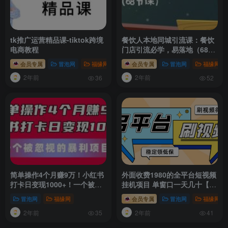
tk推广运营精品课-tiktok跨境
餐饮人本地同城引流课：餐饮
电商教程
门店引流必学，易落地（68节
课）
会员专属
冒泡网
福缘网
会员专属
冒泡网
福缘网
2年前
2年前
36
52
简单操作4个月赚9万！小红书
外面收费1980的全平台短视频
打卡日变现1000+！一个被忽
挂机项目 单窗口一天几十【自
视的暴力项目
动脚本+教程】
冒泡网
福缘网
会员专属
冒泡网
福缘网
2年前
2年前
35
41