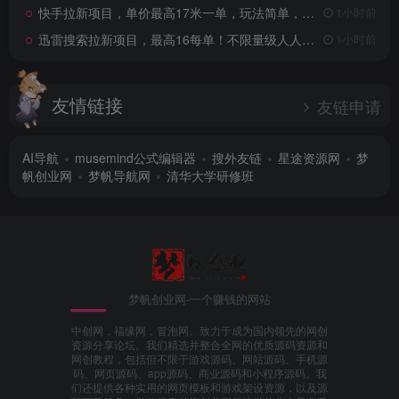
快手拉新项目，单价最高17米一单，玩法简单，0基础也能轻松上手（更新08月07日）
1小时前
迅雷搜索拉新项目，最高16每单！不限量级人人可冲，零门槛上手（更新0807）
1小时前
友情链接
友链申请
AI导航
musemind公式编辑器
搜外友链
星途资源网
梦
帆创业网
梦帆导航网
清华大学研修班
梦帆创业网-一个赚钱的网站
中创网，福缘网，冒泡网。致力于成为国内领先的网创
资源分享论坛。我们精选并整合全网的优质源码资源和
网创教程，包括但不限于游戏源码、网站源码、手机源
码、网页源码、app源码、商业源码和小程序源码。我
们还提供各种实用的网页模板和游戏架设资源，以及源