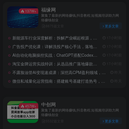
福缘网
137W+
聚集了最新的网络赚钱,抖音教程,短视频培训助力网
络赚钱创业
8875篇文章
更多文章
新能源车行业深度解析：拆解产业崛起根源，剖析行业内卷与海外贸易争端现状
17小时前
广告投产优化课：详解洗投产核心手法，落地多场景投放提效增收方案
17小时前
AI自动化电脑操控实战：ChatGPT搭配Codex，一键指令远程自动操控电脑完成工作
17小时前
淘宝金牌运营实战特训：从选品推广落地爆款打造，店铺运营全链路拆解
17小时前
不露脸油管AI变现速成课：深挖高CPM盈利领域，零出镜打造YouTube稳定收益账号
昨天
微信私域量化运营指南：搭建账号基建打造热号，脱敏风控规避运营各类高危风险
昨天
中创网
457W+
聚集了最新的网络赚钱,抖音教程,短视频培训助力网
络赚钱创业
5532篇文章
更多文章