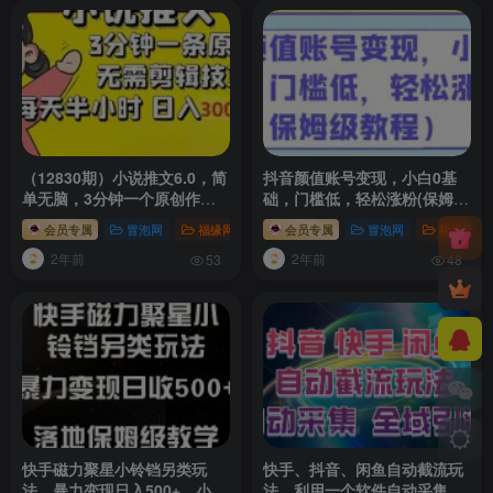
（12830期）小说推文6.0，简
抖音颜值账号变现，小白0基
单无脑，3分钟一个原创作
础，门槛低，​轻松涨粉(保姆级
品，每天半小时，日入300-
教程)
会员专属
冒泡网
福缘网
会员专属
冒泡网
福缘网
1000…
2年前
2年前
53
48
快手磁力聚星小铃铛另类玩
快手、抖音、闲鱼自动截流玩
法，暴力变现日入500+，小白
法，利用一个软件自动采集、