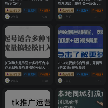
程(更新中)
流系统课：花好 每一块钱，0
基础也听得懂（16节课）
会员专属
冒泡网
福缘网
会员专属
冒泡网
福缘网
2年前
2年前
39
32
扩列暴力起号适合多种平台操
2024短视频综合课程，剪辑课
作原创视频流量搞轻松日入
+抖加课+短视频课
1000+
会员专属
冒泡网
福缘网
会员专属
冒泡网
福缘网
2年前
2年前
34
50