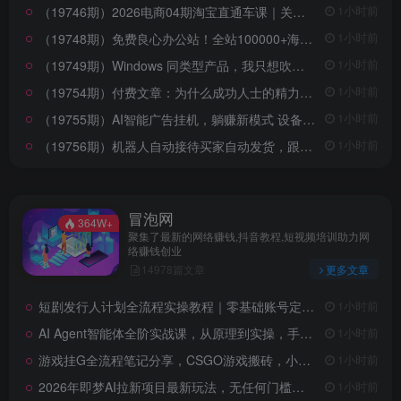
（19746期）2026电商04期淘宝直通车课｜关键词爆打矩阵，多计划低出价，新品爆款差异化投放实操教学
1小时前
（19748期）免费良心办公站！全站100000+海量PPT素材免费下载，每日更新，分类清晰，免注册登录下载 爱PPT网
1小时前
（19749期）Windows 同类型产品，我只想吹爆它！把听歌变成了一场沉浸式视听现场，支持多平台歌单播放 Mineradio
1小时前
（19754期）付费文章：为什么成功人士的精力都很旺盛？
1小时前
（19755期）AI智能广告挂机，躺赚新模式 设备托管运行，解放双手持续变现
1小时前
（19756期）机器人自动接待买家自动发货，跟着系统学拼多多虚拟月入1-5万
1小时前
冒泡网
364W+
聚集了最新的网络赚钱,抖音教程,短视频培训助力网
络赚钱创业
14978篇文章
更多文章
短剧发行人计划全流程实操教程｜零基础账号定位、选剧剪辑、视频制作、发布优化一站式出单变现课
1小时前
AI Agent智能体全阶实战课，从原理到实操，手把手搭建可自动运行的AI Agent
1小时前
游戏挂G全流程笔记分享，CSGO游戏搬砖，小白看了当天学会见收益【揭秘】
1小时前
2026年即梦AI拉新项目最新玩法，无任何门槛，操作非常简单，人人都可做，拉新佣金最高13米每单（更新08月07日）
1小时前