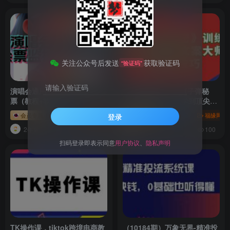
关注公众号后发送
获取验证码
“验证码”
请输入验证码
演唱会通用_余票监控+抢回流
（10209期）21天《子弹秘
票（教程+软件）
密》训练营，21天学到顶尖文
案大师的策略和技巧
会员专属
冒泡网
福缘网
会员专属
冒泡网
福缘网
登录
2年前
2年前
52
100
扫码登录即表示同意
用户协议
、
隐私声明
TK操作课，tiktok跨境电商教
（10184期）万象无界-精准投