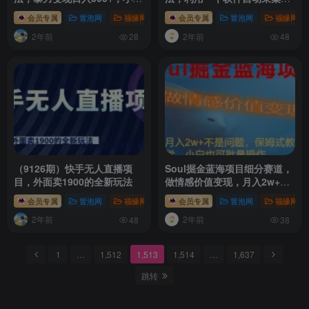
轻松上手，落地保姆级教学
评论、点赞、私信，全域引流
会员专属
冒泡网
福缘网
会员专属
冒泡网
福缘网
2年前
2年前
28
48
（9126期）快手无人直播项
Soul掘金蓝海项目细分赛道，
目，外面卖1900的全新玩法
做情感价值变现，月入2w+不
是问题
会员专属
冒泡网
福缘网
会员专属
冒泡网
福缘网
2年前
2年前
48
38
1
…
1,512
1,513
1,514
…
1,637
跳转