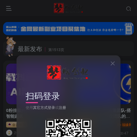
最新发布
第1513页
扫码登录
使用
其它方式登录
或
注册
0粉挂载抖音快手小程序，AI
（10837期）企业 流量团队-搭
智能起名
建与管理，亿级 操盘团队的成
长之路（28节课）
会员专属
冒泡网
福缘网
会员专属
冒泡网
福缘网
2年前
2年前
38
47